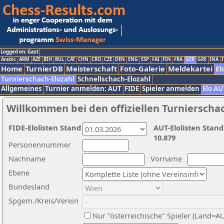
Logged on: Gast
Arabic
ARM
AZE
BIH
BUL
CAT
CHN
CRO
CZE
DEN
ENG
ESP
FAI
FIN
FRA
GER
GRE
INA
I
Home
TurnierDB
Meisterschaft
Foto-Galerie
Meldekartei
El
Turnierschach-Elozahl
Schnellschach-Elozahl
Allgemeines
Turnier anmelden: AUT
FIDE
Spieler anmelden
Elo AU
Willkommen bei den offiziellen Turnierscha
FIDE-Elolisten Stand
AUT-Elolisten Stand
10.879
Personennummer
Nachname
Vorname
Ebene
Bundesland
Spgem./Kreis/Verein
Nur "österreichische" Spieler (Land=A