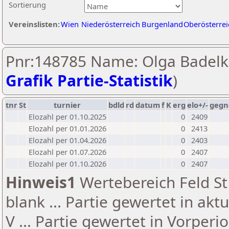
Sortierung
Vereinslisten:
Wien
Niederösterreich
Burgenland
Oberösterrei
Pnr:148785 Name: Olga Badelk
Grafik Partie-Statistik
)
tnr
St
turnier
bdld
rd
datum
f
K
erg
elo+/-
gegn
Elozahl per 01.10.2025
0
2409
Elozahl per 01.01.2026
0
2413
Elozahl per 01.04.2026
0
2403
Elozahl per 01.07.2026
0
2407
Elozahl per 01.10.2026
0
2407
Hinweis1
Wertebereich Feld St 
blank ... Partie gewertet in akt
V ... Partie gewertet in Vorperi