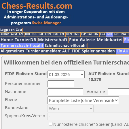
Logged on: Gast
Arabic
ARM
AZE
BIH
BUL
CAT
CHN
CRO
CZE
DEN
ENG
ESP
FAI
FIN
FRA
GER
GRE
INA
I
Home
TurnierDB
Meisterschaft
Foto-Galerie
Meldekartei
El
Turnierschach-Elozahl
Schnellschach-Elozahl
Allgemeines
Turnier anmelden: AUT
FIDE
Spieler anmelden
Elo AU
Willkommen bei den offiziellen Turnierscha
FIDE-Elolisten Stand
AUT-Elolisten Stand
10.879
Personennummer
Nachname
Vorname
Ebene
Bundesland
Spgem./Kreis/Verein
Nur "österreichische" Spieler (Land=A