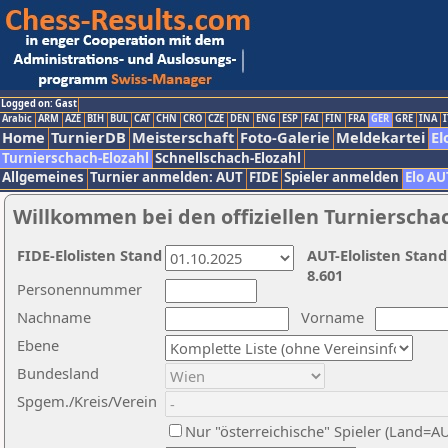
Logged on: Gast
Arabic
ARM
AZE
BIH
BUL
CAT
CHN
CRO
CZE
DEN
ENG
ESP
FAI
FIN
FRA
GER
GRE
INA
I
Home
TurnierDB
Meisterschaft
Foto-Galerie
Meldekartei
El
Turnierschach-Elozahl
Schnellschach-Elozahl
Allgemeines
Turnier anmelden: AUT
FIDE
Spieler anmelden
Elo AU
Willkommen bei den offiziellen Turnierscha
FIDE-Elolisten Stand
AUT-Elolisten Stand
8.601
Personennummer
Nachname
Vorname
Ebene
Bundesland
Spgem./Kreis/Verein
Nur "österreichische" Spieler (Land=A