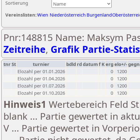
Sortierung
Vereinslisten:
Wien
Niederösterreich
Burgenland
Oberösterrei
Pnr:148815 Name: Maksym Pash
Zeitreihe
,
Grafik Partie-Statis
tnr
St
turnier
bdld
rd
datum
f
K
erg
elo+/-
gegn
Elozahl per 01.01.2026
0
1200
Elozahl per 01.04.2026
0
1200
Elozahl per 01.07.2026
0
1200
Elozahl per 01.10.2026
0
1200
Hinweis1
Wertebereich Feld St 
blank ... Partie gewertet in akt
V ... Partie gewertet in Vorperi
- ... Partie nicht gewertet, da 