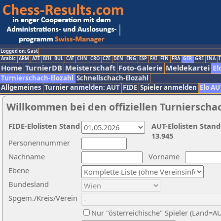
Logged on: Gast
Arabic
ARM
AZE
BIH
BUL
CAT
CHN
CRO
CZE
DEN
ENG
ESP
FAI
FIN
FRA
GER
GRE
INA
I
Home
TurnierDB
Meisterschaft
Foto-Galerie
Meldekartei
El
Turnierschach-Elozahl
Schnellschach-Elozahl
Allgemeines
Turnier anmelden: AUT
FIDE
Spieler anmelden
Elo AU
Willkommen bei den offiziellen Turnierscha
FIDE-Elolisten Stand
AUT-Elolisten Stand
13.945
Personennummer
Nachname
Vorname
Ebene
Bundesland
Spgem./Kreis/Verein
Nur "österreichische" Spieler (Land=A