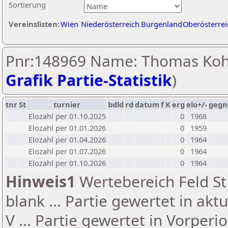
Sortierung
Vereinslisten:
Wien
Niederösterreich
Burgenland
Oberösterrei
Pnr:148969 Name: Thomas Koh
Grafik Partie-Statistik
)
tnr
St
turnier
bdld
rd
datum
f
K
erg
elo+/-
gegn
Elozahl per 01.10.2025
0
1968
Elozahl per 01.01.2026
0
1959
Elozahl per 01.04.2026
0
1964
Elozahl per 01.07.2026
0
1964
Elozahl per 01.10.2026
0
1964
Hinweis1
Wertebereich Feld St 
blank ... Partie gewertet in akt
V ... Partie gewertet in Vorperi