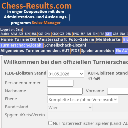
Logged on: Gast
Arabic
ARM
AZE
BIH
BUL
CAT
CHN
CRO
CZE
DEN
ENG
ESP
FAI
FIN
FRA
GER
GRE
INA
I
Home
TurnierDB
Meisterschaft
Foto-Galerie
Meldekartei
El
Turnierschach-Elozahl
Schnellschach-Elozahl
Allgemeines
Turnier anmelden: AUT
FIDE
Spieler anmelden
Elo AU
Willkommen bei den offiziellen Turnierscha
FIDE-Elolisten Stand
AUT-Elolisten Stand
13.945
Personennummer
Nachname
Vorname
Ebene
Bundesland
Spgem./Kreis/Verein
Nur "österreichische" Spieler (Land=A