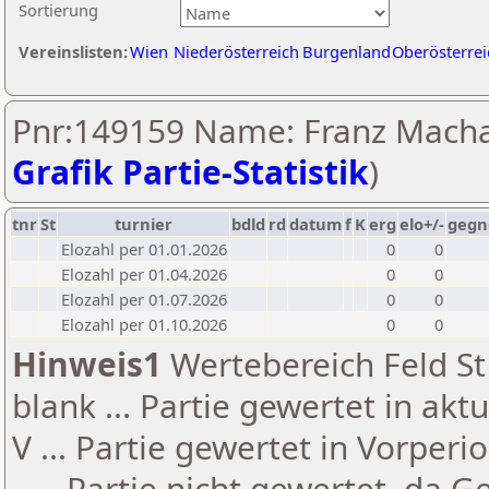
Sortierung
Vereinslisten:
Wien
Niederösterreich
Burgenland
Oberösterrei
Pnr:149159 Name: Franz Macha
Grafik Partie-Statistik
)
tnr
St
turnier
bdld
rd
datum
f
K
erg
elo+/-
gegn
Elozahl per 01.01.2026
0
0
Elozahl per 01.04.2026
0
0
Elozahl per 01.07.2026
0
0
Elozahl per 01.10.2026
0
0
Hinweis1
Wertebereich Feld St 
blank ... Partie gewertet in akt
V ... Partie gewertet in Vorperi
- ... Partie nicht gewertet, da 