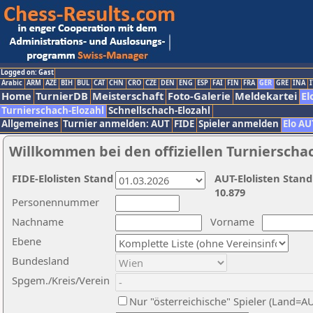
Logged on: Gast
Arabic
ARM
AZE
BIH
BUL
CAT
CHN
CRO
CZE
DEN
ENG
ESP
FAI
FIN
FRA
GER
GRE
INA
I
Home
TurnierDB
Meisterschaft
Foto-Galerie
Meldekartei
El
Turnierschach-Elozahl
Schnellschach-Elozahl
Allgemeines
Turnier anmelden: AUT
FIDE
Spieler anmelden
Elo AU
Willkommen bei den offiziellen Turnierscha
FIDE-Elolisten Stand
AUT-Elolisten Stand
10.879
Personennummer
Nachname
Vorname
Ebene
Bundesland
Spgem./Kreis/Verein
Nur "österreichische" Spieler (Land=A