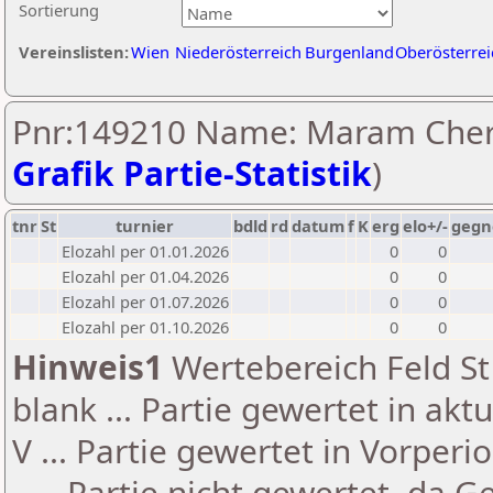
Sortierung
Vereinslisten:
Wien
Niederösterreich
Burgenland
Oberösterrei
Pnr:149210 Name: Maram Cher
Grafik Partie-Statistik
)
tnr
St
turnier
bdld
rd
datum
f
K
erg
elo+/-
gegn
Elozahl per 01.01.2026
0
0
Elozahl per 01.04.2026
0
0
Elozahl per 01.07.2026
0
0
Elozahl per 01.10.2026
0
0
Hinweis1
Wertebereich Feld St 
blank ... Partie gewertet in akt
V ... Partie gewertet in Vorperi
- ... Partie nicht gewertet, da 