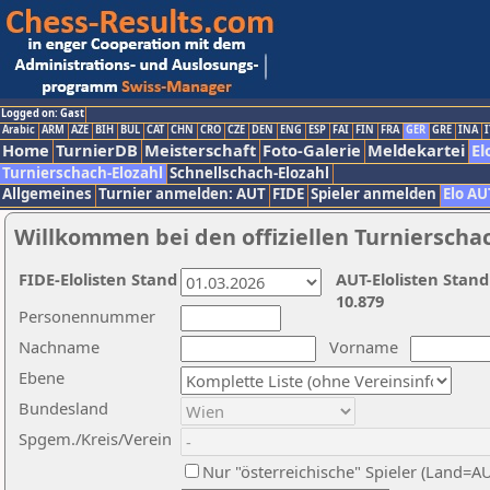
Logged on: Gast
Arabic
ARM
AZE
BIH
BUL
CAT
CHN
CRO
CZE
DEN
ENG
ESP
FAI
FIN
FRA
GER
GRE
INA
I
Home
TurnierDB
Meisterschaft
Foto-Galerie
Meldekartei
El
Turnierschach-Elozahl
Schnellschach-Elozahl
Allgemeines
Turnier anmelden: AUT
FIDE
Spieler anmelden
Elo AU
Willkommen bei den offiziellen Turnierscha
FIDE-Elolisten Stand
AUT-Elolisten Stand
10.879
Personennummer
Nachname
Vorname
Ebene
Bundesland
Spgem./Kreis/Verein
Nur "österreichische" Spieler (Land=A