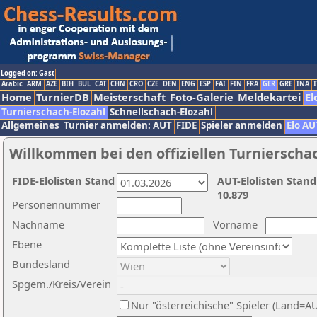
Logged on: Gast
Arabic
ARM
AZE
BIH
BUL
CAT
CHN
CRO
CZE
DEN
ENG
ESP
FAI
FIN
FRA
GER
GRE
INA
I
Home
TurnierDB
Meisterschaft
Foto-Galerie
Meldekartei
El
Turnierschach-Elozahl
Schnellschach-Elozahl
Allgemeines
Turnier anmelden: AUT
FIDE
Spieler anmelden
Elo AU
Willkommen bei den offiziellen Turnierscha
FIDE-Elolisten Stand
AUT-Elolisten Stand
10.879
Personennummer
Nachname
Vorname
Ebene
Bundesland
Spgem./Kreis/Verein
Nur "österreichische" Spieler (Land=A