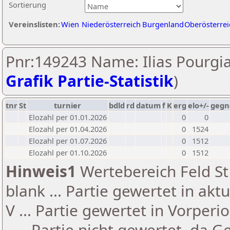
Sortierung
Vereinslisten:
Wien
Niederösterreich
Burgenland
Oberösterrei
Pnr:149243 Name: Ilias Pourgia
Grafik Partie-Statistik
)
tnr
St
turnier
bdld
rd
datum
f
K
erg
elo+/-
gegn
Elozahl per 01.01.2026
0
0
Elozahl per 01.04.2026
0
1524
Elozahl per 01.07.2026
0
1512
Elozahl per 01.10.2026
0
1512
Hinweis1
Wertebereich Feld St 
blank ... Partie gewertet in akt
V ... Partie gewertet in Vorperi
- ... Partie nicht gewertet, da 