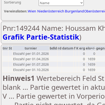
Sortierung
Vereinslisten:
Wien
Niederösterreich
Burgenland
Oberösterrei
Pnr:149244 Name: Houssam Kha
Grafik Partie-Statistik
)
tnr
St
turnier
bdld
rd
datum
f
K
erg
elo+/-
gegn
Elozahl per 01.01.2026
0
0
Elozahl per 01.04.2026
0
1659
Elozahl per 01.07.2026
0
1659
Elozahl per 01.10.2026
0
1659
Hinweis1
Wertebereich Feld St 
blank ... Partie gewertet in akt
V ... Partie gewertet in Vorperi
- ... Partie nicht gewertet, da 