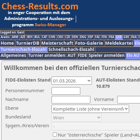
Logged on: Gast
Arabic
ARM
AZE
BIH
BUL
CAT
CHN
CRO
CZE
DEN
ENG
ESP
FAI
FIN
FRA
GER
GRE
INA
I
Home
TurnierDB
Meisterschaft
Foto-Galerie
Meldekartei
El
Turnierschach-Elozahl
Schnellschach-Elozahl
Allgemeines
Turnier anmelden: AUT
FIDE
Spieler anmelden
Elo AU
Willkommen bei den offiziellen Turnierscha
FIDE-Elolisten Stand
AUT-Elolisten Stand
10.879
Personennummer
Nachname
Vorname
Ebene
Bundesland
Spgem./Kreis/Verein
Nur "österreichische" Spieler (Land=A