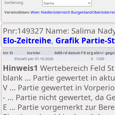
Sortierung
Vereinslisten:
Wien
Niederösterreich
Burgenland
Oberösterrei
Pnr:149327 Name: Salima Nady
Elo-Zeitreihe
,
Grafik Partie-St
tnr
St
turnier
bdld
rd
datum
f
K
erg
elo+/-
gegn
Elozahl per 01.10.2026
0
1200
Hinweis1
Wertebereich Feld St 
blank ... Partie gewertet in akt
V ... Partie gewertet in Vorperi
- ... Partie nicht gewertet, da 
E ... Partie vorgemerkt zur Be