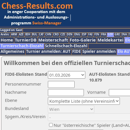
Logged on: Gast
Arabic
ARM
AZE
BIH
BUL
CAT
CHN
CRO
CZE
DEN
ENG
ESP
FAI
FIN
FRA
GER
GRE
INA
I
Home
TurnierDB
Meisterschaft
Foto-Galerie
Meldekartei
El
Turnierschach-Elozahl
Schnellschach-Elozahl
Allgemeines
Turnier anmelden: AUT
FIDE
Spieler anmelden
Elo AU
Willkommen bei den offiziellen Turnierscha
FIDE-Elolisten Stand
AUT-Elolisten Stand
10.879
Personennummer
Nachname
Vorname
Ebene
Bundesland
Spgem./Kreis/Verein
Nur "österreichische" Spieler (Land=A