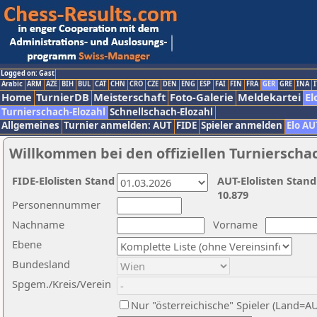
Logged on: Gast
Arabic
ARM
AZE
BIH
BUL
CAT
CHN
CRO
CZE
DEN
ENG
ESP
FAI
FIN
FRA
GER
GRE
INA
I
Home
TurnierDB
Meisterschaft
Foto-Galerie
Meldekartei
El
Turnierschach-Elozahl
Schnellschach-Elozahl
Allgemeines
Turnier anmelden: AUT
FIDE
Spieler anmelden
Elo AU
Willkommen bei den offiziellen Turnierscha
FIDE-Elolisten Stand
AUT-Elolisten Stand
10.879
Personennummer
Nachname
Vorname
Ebene
Bundesland
Spgem./Kreis/Verein
Nur "österreichische" Spieler (Land=A