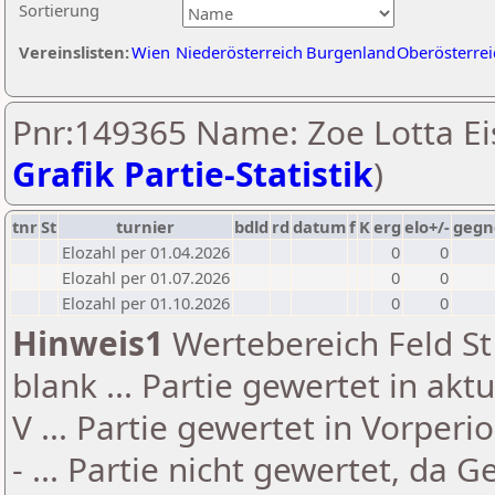
Sortierung
Vereinslisten:
Wien
Niederösterreich
Burgenland
Oberösterrei
Pnr:149365 Name: Zoe Lotta Eis
Grafik Partie-Statistik
)
tnr
St
turnier
bdld
rd
datum
f
K
erg
elo+/-
gegn
Elozahl per 01.04.2026
0
0
Elozahl per 01.07.2026
0
0
Elozahl per 01.10.2026
0
0
Hinweis1
Wertebereich Feld St 
blank ... Partie gewertet in akt
V ... Partie gewertet in Vorperi
- ... Partie nicht gewertet, da 