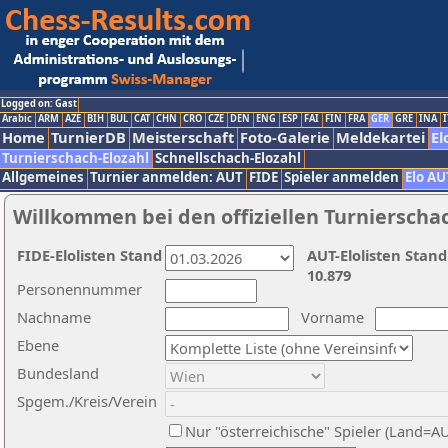
Logged on: Gast
Arabic
ARM
AZE
BIH
BUL
CAT
CHN
CRO
CZE
DEN
ENG
ESP
FAI
FIN
FRA
GER
GRE
INA
I
Home
TurnierDB
Meisterschaft
Foto-Galerie
Meldekartei
El
Turnierschach-Elozahl
Schnellschach-Elozahl
Allgemeines
Turnier anmelden: AUT
FIDE
Spieler anmelden
Elo AU
Willkommen bei den offiziellen Turnierscha
FIDE-Elolisten Stand
AUT-Elolisten Stand
10.879
Personennummer
Nachname
Vorname
Ebene
Bundesland
Spgem./Kreis/Verein
Nur "österreichische" Spieler (Land=A