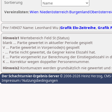
Sortierung
Vereinslisten:
Wien
Niederösterreich
Burgenland
Oberösterrei
Pnr:149437 Name: Leonhard Wu (
Grafik Elo-Zeitreihe
,
Grafik P
Hinweis1
Wertebereich Feld St (Status)
blank ... Partie gewertet in aktueller Periode gespielt
V ... Partie gewertet in Vorperiode(n) gespielt
- ... Partie nicht gewertet, da Gegner keine Elozahl hat.
E ... Partie vorgemerkt zur Berechnung der Einstiegselozahl in
K ... Korrektur wegen doppelter Personennummer.
Hinweis2
Kontumazen werden grundsätzlich nie gewertet und sin
Der Schachturnier-Ergebnis-Server
© 2006-2026 Heinz Herzog
, CMS
Impressum / Nutzungsbedingungen