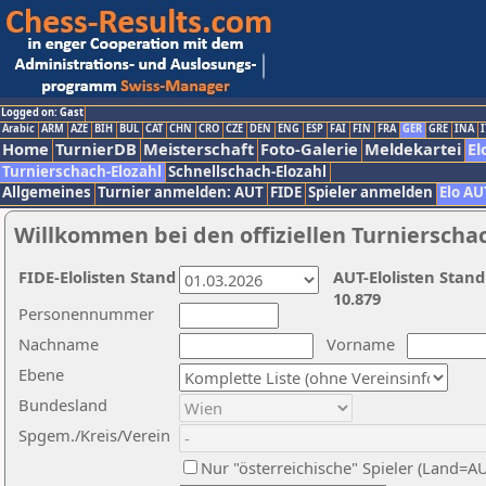
Logged on: Gast
Arabic
ARM
AZE
BIH
BUL
CAT
CHN
CRO
CZE
DEN
ENG
ESP
FAI
FIN
FRA
GER
GRE
INA
I
Home
TurnierDB
Meisterschaft
Foto-Galerie
Meldekartei
El
Turnierschach-Elozahl
Schnellschach-Elozahl
Allgemeines
Turnier anmelden: AUT
FIDE
Spieler anmelden
Elo AU
Willkommen bei den offiziellen Turnierscha
FIDE-Elolisten Stand
AUT-Elolisten Stand
10.879
Personennummer
Nachname
Vorname
Ebene
Bundesland
Spgem./Kreis/Verein
Nur "österreichische" Spieler (Land=A