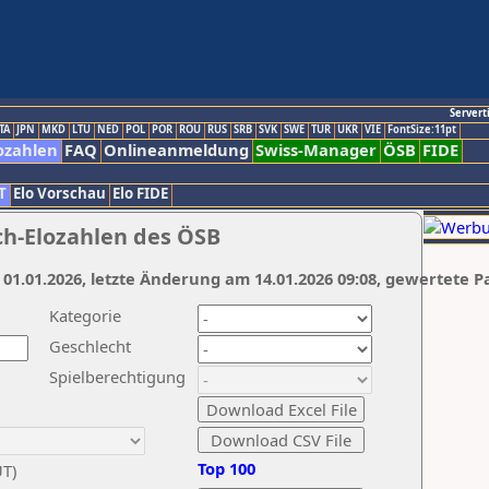
Servert
TA
JPN
MKD
LTU
NED
POL
POR
ROU
RUS
SRB
SVK
SWE
TUR
UKR
VIE
FontSize:11pt
ozahlen
FAQ
Onlineanmeldung
Swiss-Manager
ÖSB
FIDE
T
Elo Vorschau
Elo FIDE
ch-Elozahlen des ÖSB
 01.01.2026, letzte Änderung am 14.01.2026 09:08, gewertete P
Kategorie
Geschlecht
Spielberechtigung
Top 100
UT)