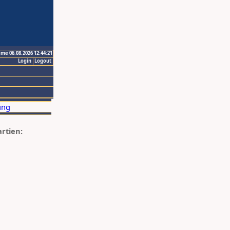
ime 06.08.2026 12:44:21
Login
Logout
artien: