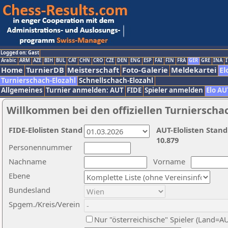
Logged on: Gast
Arabic
ARM
AZE
BIH
BUL
CAT
CHN
CRO
CZE
DEN
ENG
ESP
FAI
FIN
FRA
GER
GRE
INA
I
Home
TurnierDB
Meisterschaft
Foto-Galerie
Meldekartei
El
Turnierschach-Elozahl
Schnellschach-Elozahl
Allgemeines
Turnier anmelden: AUT
FIDE
Spieler anmelden
Elo AU
Willkommen bei den offiziellen Turnierscha
FIDE-Elolisten Stand
AUT-Elolisten Stand
10.879
Personennummer
Nachname
Vorname
Ebene
Bundesland
Spgem./Kreis/Verein
Nur "österreichische" Spieler (Land=A