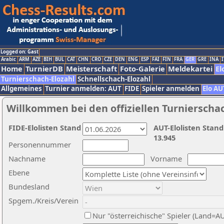
Logged on: Gast
Arabic
ARM
AZE
BIH
BUL
CAT
CHN
CRO
CZE
DEN
ENG
ESP
FAI
FIN
FRA
GER
GRE
INA
I
Home
TurnierDB
Meisterschaft
Foto-Galerie
Meldekartei
El
Turnierschach-Elozahl
Schnellschach-Elozahl
Allgemeines
Turnier anmelden: AUT
FIDE
Spieler anmelden
Elo AU
Willkommen bei den offiziellen Turnierscha
FIDE-Elolisten Stand
AUT-Elolisten Stand
13.945
Personennummer
Nachname
Vorname
Ebene
Bundesland
Spgem./Kreis/Verein
Nur "österreichische" Spieler (Land=A