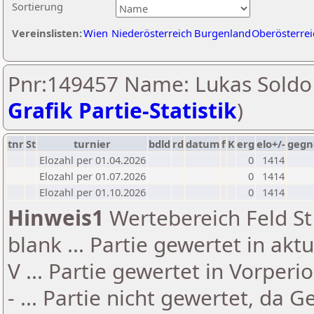
Sortierung
Vereinslisten:
Wien
Niederösterreich
Burgenland
Oberösterrei
Pnr:149457 Name: Lukas Soldo 
Grafik Partie-Statistik
)
tnr
St
turnier
bdld
rd
datum
f
K
erg
elo+/-
gegn
Elozahl per 01.04.2026
0
1414
Elozahl per 01.07.2026
0
1414
Elozahl per 01.10.2026
0
1414
Hinweis1
Wertebereich Feld St 
blank ... Partie gewertet in akt
V ... Partie gewertet in Vorperi
- ... Partie nicht gewertet, da 