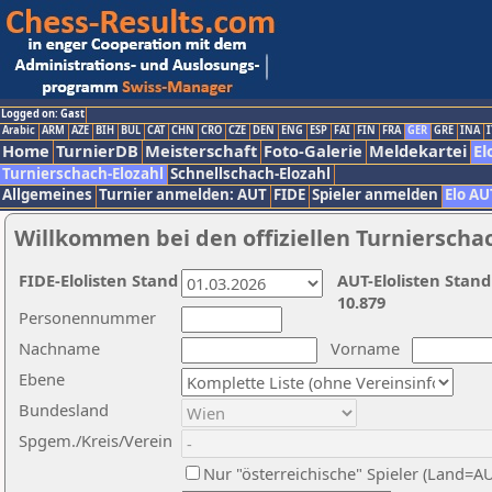
Logged on: Gast
Arabic
ARM
AZE
BIH
BUL
CAT
CHN
CRO
CZE
DEN
ENG
ESP
FAI
FIN
FRA
GER
GRE
INA
I
Home
TurnierDB
Meisterschaft
Foto-Galerie
Meldekartei
El
Turnierschach-Elozahl
Schnellschach-Elozahl
Allgemeines
Turnier anmelden: AUT
FIDE
Spieler anmelden
Elo AU
Willkommen bei den offiziellen Turnierscha
FIDE-Elolisten Stand
AUT-Elolisten Stand
10.879
Personennummer
Nachname
Vorname
Ebene
Bundesland
Spgem./Kreis/Verein
Nur "österreichische" Spieler (Land=A