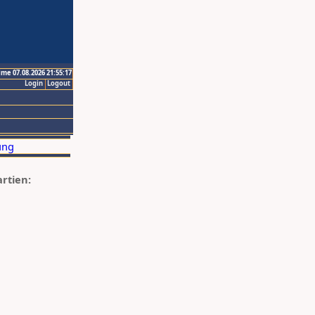
ime 07.08.2026 21:55:17
Login
Logout
artien: