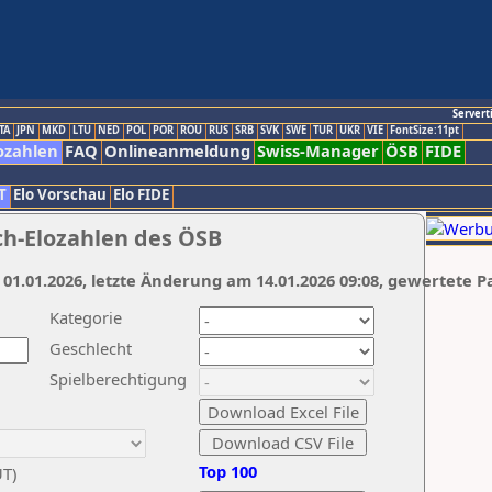
Servert
TA
JPN
MKD
LTU
NED
POL
POR
ROU
RUS
SRB
SVK
SWE
TUR
UKR
VIE
FontSize:11pt
ozahlen
FAQ
Onlineanmeldung
Swiss-Manager
ÖSB
FIDE
T
Elo Vorschau
Elo FIDE
ch-Elozahlen des ÖSB
 01.01.2026, letzte Änderung am 14.01.2026 09:08, gewertete P
Kategorie
Geschlecht
Spielberechtigung
Top 100
UT)