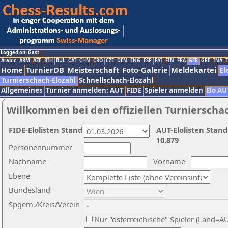
Logged on: Gast
Arabic
ARM
AZE
BIH
BUL
CAT
CHN
CRO
CZE
DEN
ENG
ESP
FAI
FIN
FRA
GER
GRE
INA
I
Home
TurnierDB
Meisterschaft
Foto-Galerie
Meldekartei
El
Turnierschach-Elozahl
Schnellschach-Elozahl
Allgemeines
Turnier anmelden: AUT
FIDE
Spieler anmelden
Elo AU
Willkommen bei den offiziellen Turnierscha
FIDE-Elolisten Stand
AUT-Elolisten Stand
10.879
Personennummer
Nachname
Vorname
Ebene
Bundesland
Spgem./Kreis/Verein
Nur "österreichische" Spieler (Land=A