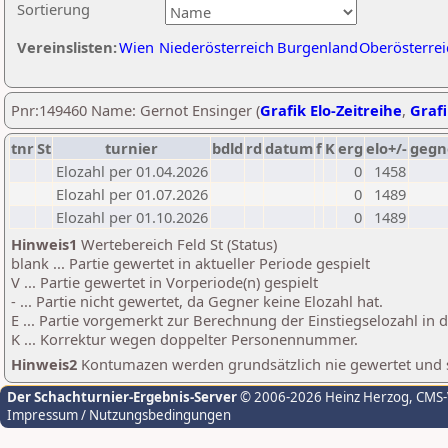
Sortierung
Vereinslisten:
Wien
Niederösterreich
Burgenland
Oberösterrei
Pnr:149460 Name: Gernot Ensinger (
Grafik Elo-Zeitreihe
,
Grafi
tnr
St
turnier
bdld
rd
datum
f
K
erg
elo+/-
gegn
Elozahl per 01.04.2026
0
1458
Elozahl per 01.07.2026
0
1489
Elozahl per 01.10.2026
0
1489
Hinweis1
Wertebereich Feld St (Status)
blank ... Partie gewertet in aktueller Periode gespielt
V ... Partie gewertet in Vorperiode(n) gespielt
- ... Partie nicht gewertet, da Gegner keine Elozahl hat.
E ... Partie vorgemerkt zur Berechnung der Einstiegselozahl in
K ... Korrektur wegen doppelter Personennummer.
Hinweis2
Kontumazen werden grundsätzlich nie gewertet und sin
Der Schachturnier-Ergebnis-Server
© 2006-2026 Heinz Herzog
, CMS
Impressum / Nutzungsbedingungen