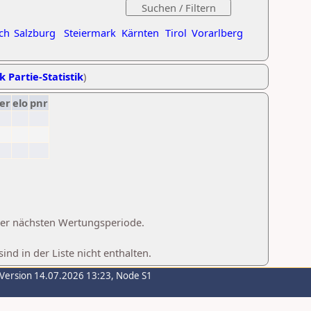
ch
Salzburg
Steiermark
Kärnten
Tirol
Vorarlberg
k Partie-Statistik
)
er
elo
pnr
 der nächsten Wertungsperiode.
d in der Liste nicht enthalten.
-Version 14.07.2026 13:23, Node S1