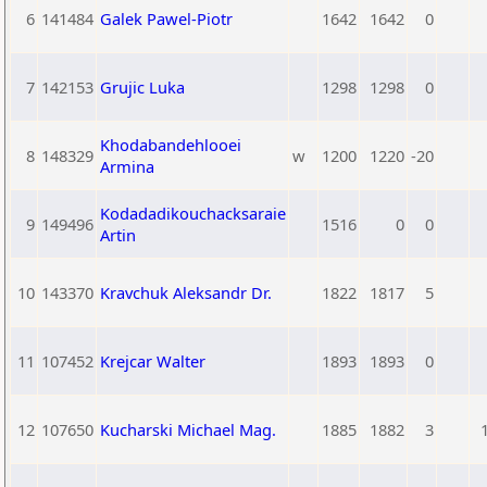
6
141484
Galek Pawel-Piotr
1642
1642
0
7
142153
Grujic Luka
1298
1298
0
Khodabandehlooei
8
148329
w
1200
1220
-20
Armina
Kodadadikouchacksaraie
9
149496
1516
0
0
Artin
10
143370
Kravchuk Aleksandr Dr.
1822
1817
5
11
107452
Krejcar Walter
1893
1893
0
12
107650
Kucharski Michael Mag.
1885
1882
3