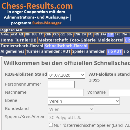
Logged on: Gast
Arabic
ARM
AZE
BIH
BUL
CAT
CHN
CRO
CZE
DEN
ENG
ESP
FAI
FIN
FRA
GER
GRE
INA
I
Home
TurnierDB
Meisterschaft
Foto-Galerie
Meldekartei
El
Turnierschach-Elozahl
Schnellschach-Elozahl
Allgemeines
Turnier anmelden: AUT
Spieler anmelden
Elo AUT
Elo
Willkommen bei den offiziellen Schnellscha
FIDE-Elolisten Stand
AUT-Elolisten Stand
3.955
Personennummer
Nachname
Vorname
Ebene
Bundesland
Spgem./Kreis/Verein
Nur "österreichische" Spieler (Land=A