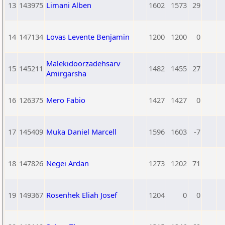
13
143975
Limani Alben
1602
1573
29
14
147134
Lovas Levente Benjamin
1200
1200
0
Malekidoorzadehsarv
15
145211
1482
1455
27
Amirgarsha
16
126375
Mero Fabio
1427
1427
0
17
145409
Muka Daniel Marcell
1596
1603
-7
18
147826
Negei Ardan
1273
1202
71
19
149367
Rosenhek Eliah Josef
1204
0
0