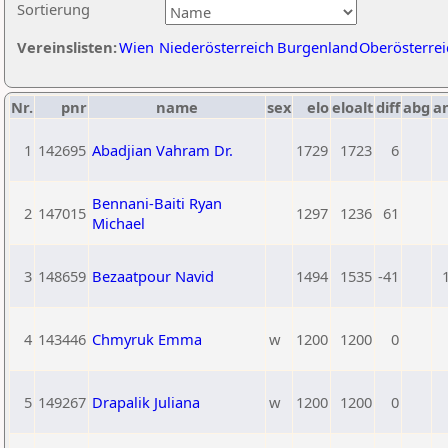
Sortierung
Vereinslisten:
Wien
Niederösterreich
Burgenland
Oberösterrei
Nr.
pnr
name
sex
elo
eloalt
diff
abg
a
1
142695
Abadjian Vahram Dr.
1729
1723
6
Bennani-Baiti Ryan
2
147015
1297
1236
61
Michael
3
148659
Bezaatpour Navid
1494
1535
-41
4
143446
Chmyruk Emma
w
1200
1200
0
5
149267
Drapalik Juliana
w
1200
1200
0