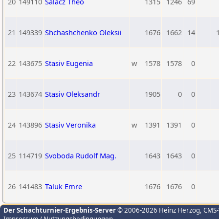
20
149110
Salacz Theo
1315
1246
69
21
149339
Shchashchenko Oleksii
1676
1662
14
22
143675
Stasiv Eugenia
w
1578
1578
0
23
143674
Stasiv Oleksandr
1905
0
0
24
143896
Stasiv Veronika
w
1391
1391
0
25
114719
Svoboda Rudolf Mag.
1643
1643
0
26
141483
Taluk Emre
1676
1676
0
Der Schachturnier-Ergebnis-Server
© 2006-2026 Heinz Herzog
, CMS