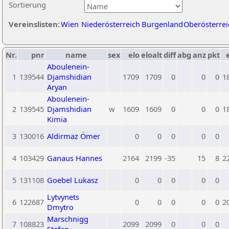
Sortierung
Vereinslisten:
Wien
Niederösterreich
Burgenland
Oberösterrei
Nr.
pnr
name
sex
elo
eloalt
diff
abg
anz
pkt
Aboulenein-
1
139544
Djamshidian
1709
1709
0
0
0
1
Aryan
Aboulenein-
2
139545
Djamshidian
w
1609
1609
0
0
0
1
Kimia
3
130016
Aldirmaz Ömer
0
0
0
0
0
4
103429
Ganaus Hannes
2164
2199
-35
15
8
2
5
131108
Goebel Lukasz
0
0
0
0
0
Lytvynets
6
122687
0
0
0
0
0
2
Dmytro
Marschnigg
7
108823
2099
2099
0
0
0