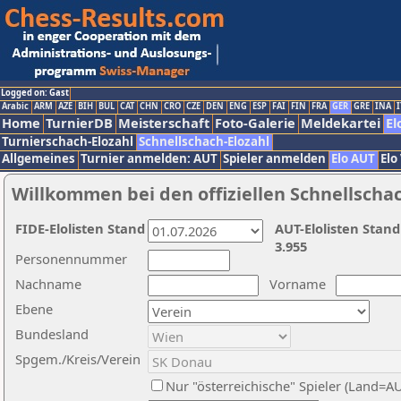
Logged on: Gast
Arabic
ARM
AZE
BIH
BUL
CAT
CHN
CRO
CZE
DEN
ENG
ESP
FAI
FIN
FRA
GER
GRE
INA
I
Home
TurnierDB
Meisterschaft
Foto-Galerie
Meldekartei
El
Turnierschach-Elozahl
Schnellschach-Elozahl
Allgemeines
Turnier anmelden: AUT
Spieler anmelden
Elo AUT
Elo
Willkommen bei den offiziellen Schnellscha
FIDE-Elolisten Stand
AUT-Elolisten Stand
3.955
Personennummer
Nachname
Vorname
Ebene
Bundesland
Spgem./Kreis/Verein
Nur "österreichische" Spieler (Land=A