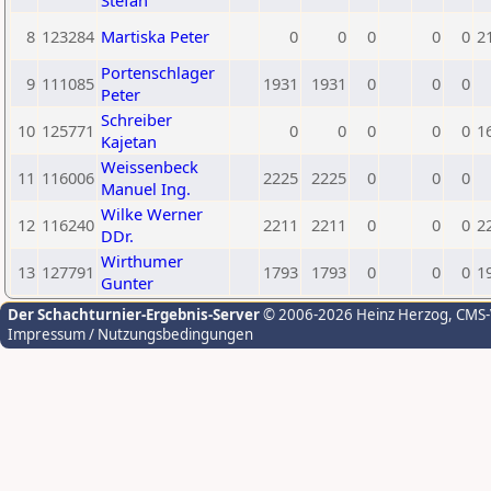
Stefan
8
123284
Martiska Peter
0
0
0
0
0
2
Portenschlager
9
111085
1931
1931
0
0
0
Peter
Schreiber
10
125771
0
0
0
0
0
1
Kajetan
Weissenbeck
11
116006
2225
2225
0
0
0
Manuel Ing.
Wilke Werner
12
116240
2211
2211
0
0
0
2
DDr.
Wirthumer
13
127791
1793
1793
0
0
0
1
Gunter
Der Schachturnier-Ergebnis-Server
© 2006-2026 Heinz Herzog
, CMS
Impressum / Nutzungsbedingungen