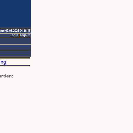
ime 07.08.2026 04:46:16
Login
Logout
artien: