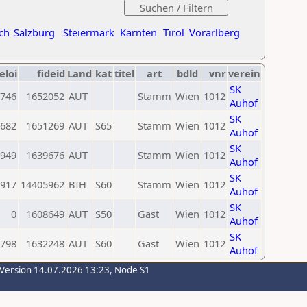
ch
Salzburg
Steiermark
Kärnten
Tirol
Vorarlberg
eloi
fideid
Land
kat
titel
art
bdld
vnr
verein
SK
746
1652052
AUT
Stamm
Wien
1012
Auhof
SK
682
1651269
AUT
S65
Stamm
Wien
1012
Auhof
SK
949
1639676
AUT
Stamm
Wien
1012
Auhof
SK
917
14405962
BIH
S60
Stamm
Wien
1012
Auhof
SK
0
1608649
AUT
S50
Gast
Wien
1012
Auhof
SK
798
1632248
AUT
S60
Gast
Wien
1012
Auhof
-Version 14.07.2026 13:23, Node S1