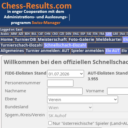
Logged on: Gast
Arabic
ARM
AZE
BIH
BUL
CAT
CHN
CRO
CZE
DEN
ENG
ESP
FAI
FIN
FRA
GER
GRE
INA
I
Home
TurnierDB
Meisterschaft
Foto-Galerie
Meldekartei
El
Turnierschach-Elozahl
Schnellschach-Elozahl
Allgemeines
Turnier anmelden: AUT
Spieler anmelden
Elo AUT
Elo
Willkommen bei den offiziellen Schnellscha
FIDE-Elolisten Stand
AUT-Elolisten Stand
3.955
Personennummer
Nachname
Vorname
Ebene
Bundesland
Spgem./Kreis/Verein
Nur "österreichische" Spieler (Land=A