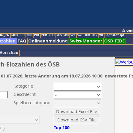
Servert
TA
JPN
MKD
LTU
NED
POL
POR
ROU
RUS
SRB
SVK
SWE
TUR
UKR
VIE
FontSize:11pt
ozahlen
FAQ
Onlineanmeldung
Swiss-Manager
ÖSB
FIDE
 Vorschau
ch-Elozahlen des ÖSB
 01.07.2026, letzte Änderung am 18.07.2026 10:30, gewertete P
Kategorie
Geschlecht
Spielberechtigung
Top 100
UT)