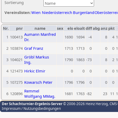
Sortierung
Vereinslisten:
Wien
Niederösterreich
Burgenland
Oberösterrei
Nr.
pnr
name
sex
elo
eloalt
diff
abg
anz
pkt
Aumann Manfred
1
100413
1690
1694
-4
8
4
1
Dr.
2
103874
Graf Franz
1713
1713
0
0
0
1
Gröbl Markus
3
104021
1790
1863
-73
8
2
1
Ing.
4
121473
Hirkic Elmir
0
0
0
0
0
1
5
107275
Kowarsch Peter
1796
1796
0
0
0
Remmel
6
120896
1681
1763
-82
23
11
1
Wolfgang MMag.
Der Schachturnier-Ergebnis-Server
© 2006-2026 Heinz Herzog
, CMS
Impressum / Nutzungsbedingungen