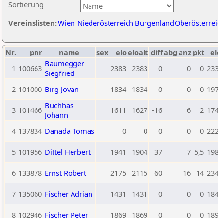
Sortierung
Vereinslisten:
Wien
Niederösterreich
Burgenland
Oberösterrei
Nr.
pnr
name
sex
elo
eloalt
diff
abg
anz
pkt
el
Baumegger
1
100663
2383
2383
0
0
0
23
Siegfried
2
101000
Birg Jovan
1834
1834
0
0
0
19
Buchhas
3
101466
1611
1627
-16
6
2
17
Johann
4
137834
Danada Tomas
0
0
0
0
0
22
5
101956
Dittel Herbert
1941
1904
37
7
5,5
19
6
133878
Ernst Robert
2175
2115
60
16
14
23
7
135060
Fischer Adrian
1431
1431
0
0
0
18
8
102946
Fischer Peter
1869
1869
0
0
0
18