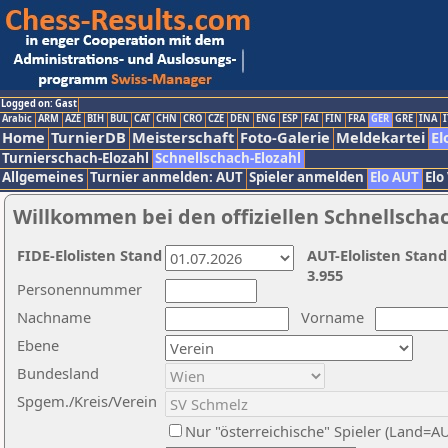
Logged on: Gast
Arabic
ARM
AZE
BIH
BUL
CAT
CHN
CRO
CZE
DEN
ENG
ESP
FAI
FIN
FRA
GER
GRE
INA
I
Home
TurnierDB
Meisterschaft
Foto-Galerie
Meldekartei
El
Turnierschach-Elozahl
Schnellschach-Elozahl
Allgemeines
Turnier anmelden: AUT
Spieler anmelden
Elo AUT
Elo
Willkommen bei den offiziellen Schnellscha
FIDE-Elolisten Stand
AUT-Elolisten Stand
3.955
Personennummer
Nachname
Vorname
Ebene
Bundesland
Spgem./Kreis/Verein
Nur "österreichische" Spieler (Land=A