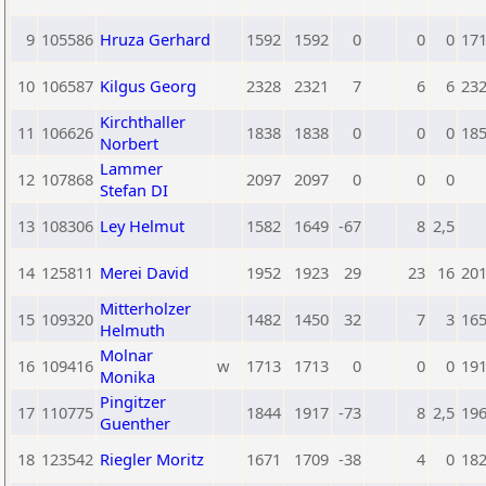
9
105586
Hruza Gerhard
1592
1592
0
0
0
17
10
106587
Kilgus Georg
2328
2321
7
6
6
23
Kirchthaller
11
106626
1838
1838
0
0
0
18
Norbert
Lammer
12
107868
2097
2097
0
0
0
Stefan DI
13
108306
Ley Helmut
1582
1649
-67
8
2,5
14
125811
Merei David
1952
1923
29
23
16
20
Mitterholzer
15
109320
1482
1450
32
7
3
16
Helmuth
Molnar
16
109416
w
1713
1713
0
0
0
19
Monika
Pingitzer
17
110775
1844
1917
-73
8
2,5
19
Guenther
18
123542
Riegler Moritz
1671
1709
-38
4
0
18