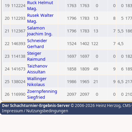
Ruck Helmut
19
112224
1763
1763
0
0
0
18
Mag.
Rusek Walter
20
112293
1796
1783
13
8
5
17
Mag.
Salamon
21
112367
1796
1783
13
7
5,5
18
Joachim Ing.
Schneider
22
146393
1524
1402
122
7
4,5
Gerhard
Steiger
23
114138
1697
1697
0
0
0
18
Raimund
Taizhanov
24
141673
1858
1809
49
9
6
18
Aissultan
Wallinger
25
138024
1986
1965
21
9
6,5
21
Nikolaus
Zoernpfenning
26
116990
2097
2097
0
0
0
21
Siegfried
Der Schachturnier-Ergebnis-Server
© 2006-2026 Heinz Herzog
, CMS
Impressum / Nutzungsbedingungen