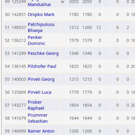
49
125249
w
2055
2055
0
0
0
2
Mandukhai
50
142651
Onipko Mark
1780
1780
0
0
0
1
Patchipulusu
51
148537
1212
1200
12
6
2
Bhavya
Penker
52
136212
1579
1579
0
0
0
1
Dominic
53
141299
Peschke Georg
1346
1346
0
0
0
54
136145
Pilshofer Paul
1825
1825
0
0
0
2
55
140003
Pirveli Georg
1215
1215
0
0
0
56
125669
Pirveli Luca
1779
1779
0
0
0
1
Prober
57
143277
1854
1854
0
0
0
2
Raphael
Prummer
58
141679
1644
1644
0
0
0
1
Sebastian
59
146999
Rainer Anton
1200
1200
0
0
0