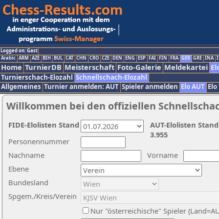
Logged on: Gast
Arabic
ARM
AZE
BIH
BUL
CAT
CHN
CRO
CZE
DEN
ENG
ESP
FAI
FIN
FRA
GER
GRE
INA
I
Home
TurnierDB
Meisterschaft
Foto-Galerie
Meldekartei
El
Turnierschach-Elozahl
Schnellschach-Elozahl
Allgemeines
Turnier anmelden: AUT
Spieler anmelden
Elo AUT
Elo
Willkommen bei den offiziellen Schnellscha
FIDE-Elolisten Stand
AUT-Elolisten Stand
3.955
Personennummer
Nachname
Vorname
Ebene
Bundesland
Spgem./Kreis/Verein
Nur "österreichische" Spieler (Land=A