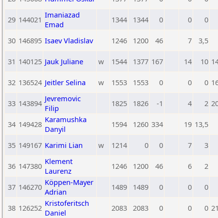
Imaniazad
29
144021
1344
1344
0
0
0
Emad
30
146895
Isaev Vladislav
1246
1200
46
7
3,5
31
140125
Jauk Juliane
w
1544
1377
167
14
10
1
32
136524
Jeitler Selina
w
1553
1553
0
0
0
1
Jevremovic
33
143894
1825
1826
-1
4
2
2
Filip
Karamushka
34
149428
1594
1260
334
19
13,5
Danyil
35
149167
Karimi Lian
w
1214
0
0
7
3
Klement
36
147380
1246
1200
46
6
2
Laurenz
Köppen-Mayer
37
146270
1489
1489
0
0
0
Adrian
Kristoferitsch
38
126252
2083
2083
0
0
0
2
Daniel