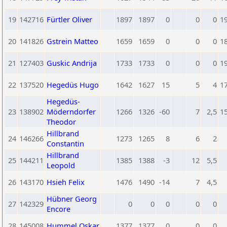
19
142716
Fürtler Oliver
1897
1897
0
0
0
1
20
141826
Gstrein Matteo
1659
1659
0
0
0
1
21
127403
Guskic Andrija
1733
1733
0
0
0
1
22
137520
Hegedüs Hugo
1642
1627
15
5
4
1
Hegedüs-
23
138902
Möderndorfer
1266
1326
-60
7
2,5
1
Theodor
Hillbrand
24
146266
1273
1265
8
6
2
Constantin
Hillbrand
25
144211
1385
1388
-3
12
5,5
Leopold
26
143170
Hsieh Felix
1476
1490
-14
7
4,5
Hübner Georg
27
142329
0
0
0
0
0
Encore
28
145008
Hummel Oskar
1377
1377
0
0
0