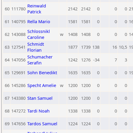
Reinwald
60
111780
2142
2142
0
0
0
2
Patrick
61
140795
Rella Mario
1581
1581
0
0
0
1
Schlossnikl
62
143088
w
1408
1408
0
0
0
1
Caroline
Schmidt
63
127541
1877
1739
138
16
10,5
1
Florian
Schumacher
64
147056
1242
1276
-34
7
3
Serafin
65
129691
Sohn Benedikt
1635
1635
0
0
0
1
66
145286
Specht Amelie
w
1200
1200
0
0
0
67
143380
Stan Samuel
1200
1200
0
0
0
68
147272
Tardi Noah
1338
1338
0
0
0
69
147656
Tardos Samuel
1224
1224
0
0
0