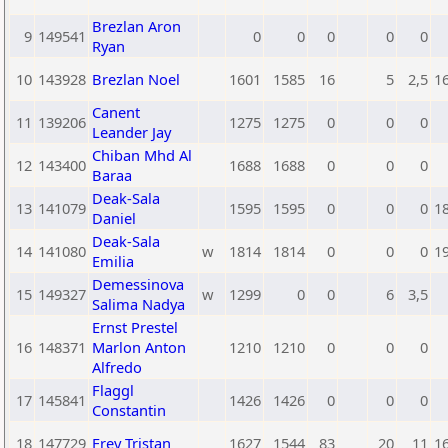
Brezlan Aron
9
149541
0
0
0
0
0
Ryan
10
143928
Brezlan Noel
1601
1585
16
5
2,5
1
Canent
11
139206
1275
1275
0
0
0
Leander Jay
Chiban Mhd Al
12
143400
1688
1688
0
0
0
Baraa
Deak-Sala
13
141079
1595
1595
0
0
0
1
Daniel
Deak-Sala
14
141080
w
1814
1814
0
0
0
1
Emilia
Demessinova
15
149327
w
1299
0
0
6
3,5
Salima Nadya
Ernst Prestel
16
148371
Marlon Anton
1210
1210
0
0
0
Alfredo
Flaggl
17
145841
1426
1426
0
0
0
Constantin
18
147729
Frey Tristan
1627
1544
83
20
11
1