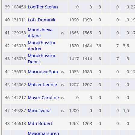
39
108456
Loeffler Stefan
0
0
0
0
0
2
40
131911
Lotz Dominik
1990
1990
0
0
0
1
Mandzhieva
41
129058
w
1565
1565
0
0
0
1
Altana
Marakhovskii
42
145039
1520
1484
36
7
5,5
Andrei
Marakhovskii
43
145038
1417
1414
3
7
5
Denis
44
136925
Marinovic Sara
w
1585
1585
0
0
0
1
45
145062
Matzer Leonie
w
1207
1207
0
0
0
46
142217
Mayer Caroline
w
0
0
0
0
0
47
149287
Miric Ivona
w
1200
0
0
9
1,5
48
146618
Mitu Robert
1263
1263
0
0
0
Myagmarsuren