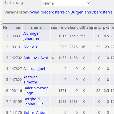
Sortierung
Vereinslisten:
Wien
Niederösterreich
Burgenland
Oberösterrei
Nr.
pnr
name
sex
elo
eloalt
diff
abg
anz
pkt
e
Aichinger
1
138031
1916
1659
257
20
14,5
2
Johannes
2
100191
Alvir Aco
2280
2326
-46
32
23
2
3
142702
Antolovic Avni
w
1456
1456
0
0
0
1
4
147827
Asatrjan Joel
0
0
0
0
0
Asatrjan
5
147822
0
0
0
0
0
Timothi
Baler Navroop
6
150116
1371
0
0
22
12,5
1
Singh
Berghold
7
143159
1583
1583
0
0
0
1
Fabian-Elija
8
144176
Böhler Antoni
0
0
0
0
0