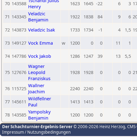
Tschandl Julius
70
143588
1623
1645
-22
6
3
1
Henry
Veladzic
71
143345
1922
1838
84
9
6
2
Benjamin
72
143873
Veladzic Isak
1733
1734
-1
4
1,5
1
73
149127
Vock Emma
w
1200
0
0
11
1
74
147786
Vock Jakob
1286
1247
39
13
5,5
Wagner
75
127676
Leopold
1928
1928
0
0
0
2
Franziskus
Wallner
76
115725
2240
2240
0
0
0
2
Joachim
Wildfellner
77
145611
1413
1413
0
0
0
Paul
Yampolsky
78
143585
1200
1200
0
0
0
Benjamin
Der Schachturnier-Ergebnis-Server
© 2006-2026 Heinz Herzog
, CMS
Impressum / Nutzungsbedingungen