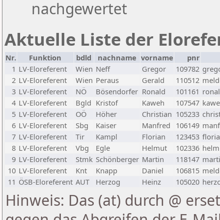
nachgewertet
Aktuelle Liste der Eloref
Nr.
Funktion
bdld
nachname
vorname
pnr
1
LV-Eloreferent
Wien
Neff
Gregor
109782
greg
2
LV-Eloreferent
Wien
Peraus
Gerald
110512
melde
3
LV-Eloreferent
NÖ
Bösendorfer
Ronald
101161
rona
4
LV-Eloreferent
Bgld
Kristof
Kaweh
107547
kawe
5
LV-Eloreferent
OÖ
Höher
Christian
105233
chris
6
LV-Eloreferent
Sbg
Kaiser
Manfred
106149
manf
7
LV-Eloreferent
Tir
Kampl
Florian
123453
flori
8
LV-Eloreferent
Vbg
Egle
Helmut
102336
helmu
9
LV-Eloreferent
Stmk
Schönberger
Martin
118147
marti
10
LV-Eloreferent
Knt
Knapp
Daniel
106815
melde
11
ÖSB-Eloreferent
AUT
Herzog
Heinz
105020
herzo
Hinweis: Das (at) durch @ erset
gegen das Abgreifen der E-Ma