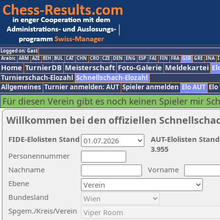
Logged on: Gast
Arabic
ARM
AZE
BIH
BUL
CAT
CHN
CRO
CZE
DEN
ENG
ESP
FAI
FIN
FRA
GER
GRE
INA
I
Home
TurnierDB
Meisterschaft
Foto-Galerie
Meldekartei
El
Turnierschach-Elozahl
Schnellschach-Elozahl
Allgemeines
Turnier anmelden: AUT
Spieler anmelden
Elo AUT
Elo
Für diesen Verein gibt es noch keinen Spieler mir Sc
Willkommen bei den offiziellen Schnellscha
FIDE-Elolisten Stand
AUT-Elolisten Stand
3.955
Personennummer
Nachname
Vorname
Ebene
Bundesland
Spgem./Kreis/Verein