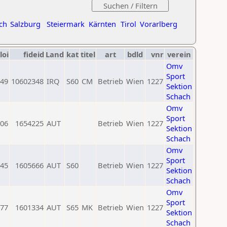
ch
Salzburg
Steiermark
Kärnten
Tirol
Vorarlberg
loi
fideid
Land
kat
titel
art
bdld
vnr
verein
Omv
Sport
49
10602348
IRQ
S60
CM
Betrieb
Wien
1227
Sektion
Schach
Omv
Sport
06
1654225
AUT
Betrieb
Wien
1227
Sektion
Schach
Omv
Sport
45
1605666
AUT
S60
Betrieb
Wien
1227
Sektion
Schach
Omv
Sport
77
1601334
AUT
S65
MK
Betrieb
Wien
1227
Sektion
Schach