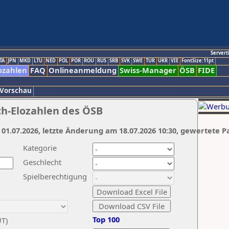
Servert
TA
JPN
MKD
LTU
NED
POL
POR
ROU
RUS
SRB
SVK
SWE
TUR
UKR
VIE
FontSize:11pt
ozahlen
FAQ
Onlineanmeldung
Swiss-Manager
ÖSB
FIDE
 Vorschau
ch-Elozahlen des ÖSB
 01.07.2026, letzte Änderung am 18.07.2026 10:30, gewertete P
Kategorie
Geschlecht
Spielberechtigung
Top 100
UT)