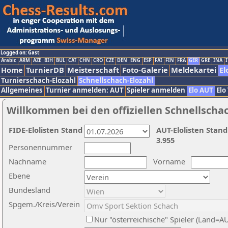
Logged on: Gast
Arabic
ARM
AZE
BIH
BUL
CAT
CHN
CRO
CZE
DEN
ENG
ESP
FAI
FIN
FRA
GER
GRE
INA
I
Home
TurnierDB
Meisterschaft
Foto-Galerie
Meldekartei
El
Turnierschach-Elozahl
Schnellschach-Elozahl
Allgemeines
Turnier anmelden: AUT
Spieler anmelden
Elo AUT
Elo
Willkommen bei den offiziellen Schnellscha
FIDE-Elolisten Stand
AUT-Elolisten Stand
3.955
Personennummer
Nachname
Vorname
Ebene
Bundesland
Spgem./Kreis/Verein
Nur "österreichische" Spieler (Land=A