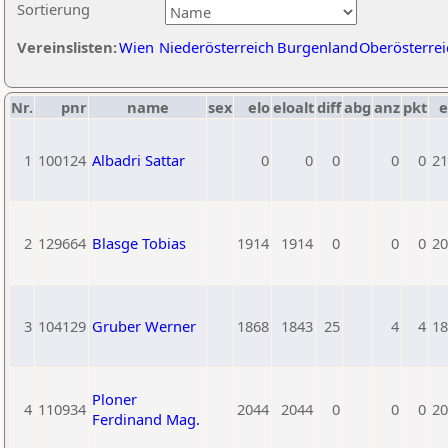
Sortierung
Vereinslisten:
Wien
Niederösterreich
Burgenland
Oberösterrei
Nr.
pnr
name
sex
elo
eloalt
diff
abg
anz
pkt
e
1
100124
Albadri Sattar
0
0
0
0
0
21
2
129664
Blasge Tobias
1914
1914
0
0
0
20
3
104129
Gruber Werner
1868
1843
25
4
4
18
Ploner
4
110934
2044
2044
0
0
0
20
Ferdinand Mag.