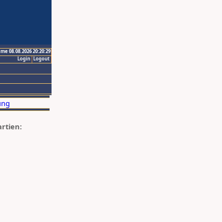
ime 08.08.2026 20:20:29
Login
Logout
artien: