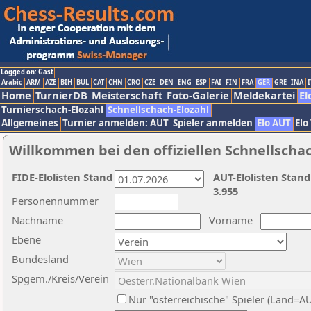
Logged on: Gast
Arabic
ARM
AZE
BIH
BUL
CAT
CHN
CRO
CZE
DEN
ENG
ESP
FAI
FIN
FRA
GER
GRE
INA
I
Home
TurnierDB
Meisterschaft
Foto-Galerie
Meldekartei
El
Turnierschach-Elozahl
Schnellschach-Elozahl
Allgemeines
Turnier anmelden: AUT
Spieler anmelden
Elo AUT
Elo
Willkommen bei den offiziellen Schnellscha
FIDE-Elolisten Stand
AUT-Elolisten Stand
3.955
Personennummer
Nachname
Vorname
Ebene
Bundesland
Spgem./Kreis/Verein
Nur "österreichische" Spieler (Land=A