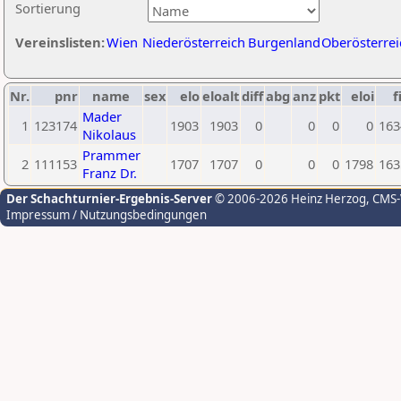
Sortierung
Vereinslisten:
Wien
Niederösterreich
Burgenland
Oberösterrei
Nr.
pnr
name
sex
elo
eloalt
diff
abg
anz
pkt
eloi
f
Mader
1
123174
1903
1903
0
0
0
0
163
Nikolaus
Prammer
2
111153
1707
1707
0
0
0
1798
163
Franz Dr.
Der Schachturnier-Ergebnis-Server
© 2006-2026 Heinz Herzog
, CMS
Impressum / Nutzungsbedingungen