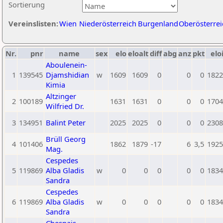
Sortierung
Vereinslisten:
Wien
Niederösterreich
Burgenland
Oberösterrei
Nr.
pnr
name
sex
elo
eloalt
diff
abg
anz
pkt
elo
Aboulenein-
1
139545
Djamshidian
w
1609
1609
0
0
0
1822
Kimia
Altzinger
2
100189
1631
1631
0
0
0
1704
Wilfried Dr.
3
134951
Balint Peter
2025
2025
0
0
0
2308
Brüll Georg
4
101406
1862
1879
-17
6
3,5
1925
Mag.
Cespedes
5
119869
Alba Gladis
w
0
0
0
0
0
1834
Sandra
Cespedes
6
119869
Alba Gladis
w
0
0
0
0
0
1834
Sandra