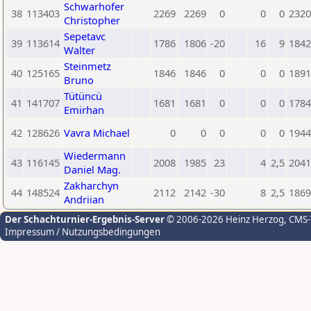
Schwarhofer
38
113403
2269
2269
0
0
0
2320
Christopher
Sepetavc
39
113614
1786
1806
-20
16
9
1842
Walter
Steinmetz
40
125165
1846
1846
0
0
0
1891
Bruno
Tütüncü
41
141707
1681
1681
0
0
0
1784
Emirhan
42
128626
Vavra Michael
0
0
0
0
0
1944
Wiedermann
43
116145
2008
1985
23
4
2,5
2041
Daniel Mag.
Zakharchyn
44
148524
2112
2142
-30
8
2,5
1869
Andriian
Der Schachturnier-Ergebnis-Server
© 2006-2026 Heinz Herzog
, CMS
Impressum / Nutzungsbedingungen