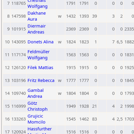
Chesnais
7
118765
1791
1791
0
0
0
0
Wolfgang
Dakhane
8
147598
w
1432
1393
39
3
2
0
Aura
Diermair
9
101915
2369
2369
0
0
0
2335
Andreas
10
143095
Donets Alina
w
1824
1823
1
7
6,5
1882
Feldmüller
11
117174
1563
1563
0
0
0
1831
Wolfgang
12
126120
Filek Mattias
1915
1915
0
0
0
1925
13
103196
Fritz Rebecca
w
1777
1777
0
0
0
1845
Gambal
14
109740
w
1804
1804
0
0
0
1793
Andrea
Götz
15
116999
1949
1928
21
4
2
1998
Christoph
Grujicic
16
133263
1545
1462
83
4
2,5
1703
Momcilo
Hassfurther
17
120924
1516
1516
0
0
0
0