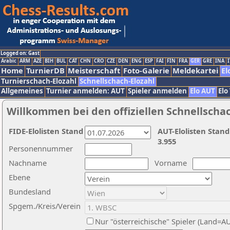
Logged on: Gast
Arabic
ARM
AZE
BIH
BUL
CAT
CHN
CRO
CZE
DEN
ENG
ESP
FAI
FIN
FRA
GER
GRE
INA
I
Home
TurnierDB
Meisterschaft
Foto-Galerie
Meldekartei
El
Turnierschach-Elozahl
Schnellschach-Elozahl
Allgemeines
Turnier anmelden: AUT
Spieler anmelden
Elo AUT
Elo
Willkommen bei den offiziellen Schnellscha
FIDE-Elolisten Stand
AUT-Elolisten Stand
3.955
Personennummer
Nachname
Vorname
Ebene
Bundesland
Spgem./Kreis/Verein
Nur "österreichische" Spieler (Land=A