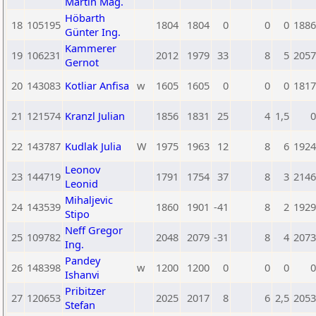
Martin Mag.
Höbarth
18
105195
1804
1804
0
0
0
1886
Günter Ing.
Kammerer
19
106231
2012
1979
33
8
5
2057
Gernot
20
143083
Kotliar Anfisa
w
1605
1605
0
0
0
1817
21
121574
Kranzl Julian
1856
1831
25
4
1,5
0
22
143787
Kudlak Julia
W
1975
1963
12
8
6
1924
Leonov
23
144719
1791
1754
37
8
3
2146
Leonid
Mihaljevic
24
143539
1860
1901
-41
8
2
1929
Stipo
Neff Gregor
25
109782
2048
2079
-31
8
4
2073
Ing.
Pandey
26
148398
w
1200
1200
0
0
0
0
Ishanvi
Pribitzer
27
120653
2025
2017
8
6
2,5
2053
Stefan