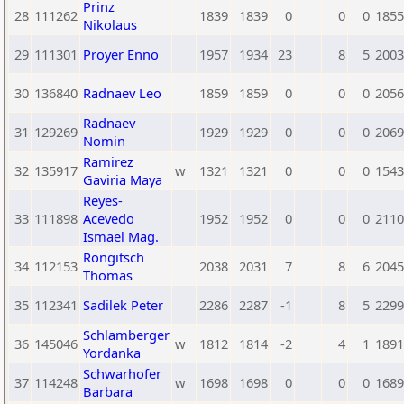
Prinz
28
111262
1839
1839
0
0
0
1855
Nikolaus
29
111301
Proyer Enno
1957
1934
23
8
5
2003
30
136840
Radnaev Leo
1859
1859
0
0
0
2056
Radnaev
31
129269
1929
1929
0
0
0
2069
Nomin
Ramirez
32
135917
w
1321
1321
0
0
0
1543
Gaviria Maya
Reyes-
33
111898
Acevedo
1952
1952
0
0
0
2110
Ismael Mag.
Rongitsch
34
112153
2038
2031
7
8
6
2045
Thomas
35
112341
Sadilek Peter
2286
2287
-1
8
5
2299
Schlamberger
36
145046
w
1812
1814
-2
4
1
1891
Yordanka
Schwarhofer
37
114248
w
1698
1698
0
0
0
1689
Barbara