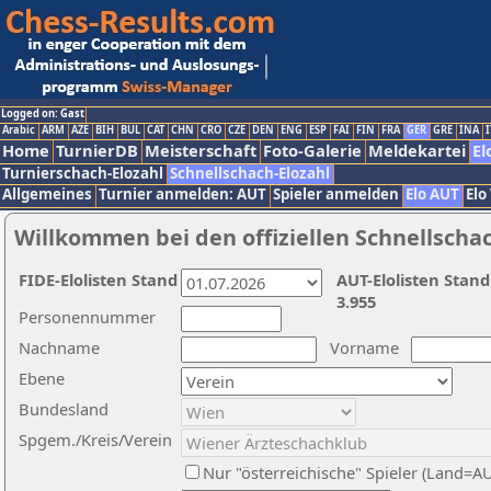
Logged on: Gast
Arabic
ARM
AZE
BIH
BUL
CAT
CHN
CRO
CZE
DEN
ENG
ESP
FAI
FIN
FRA
GER
GRE
INA
I
Home
TurnierDB
Meisterschaft
Foto-Galerie
Meldekartei
El
Turnierschach-Elozahl
Schnellschach-Elozahl
Allgemeines
Turnier anmelden: AUT
Spieler anmelden
Elo AUT
Elo
Willkommen bei den offiziellen Schnellscha
FIDE-Elolisten Stand
AUT-Elolisten Stand
3.955
Personennummer
Nachname
Vorname
Ebene
Bundesland
Spgem./Kreis/Verein
Nur "österreichische" Spieler (Land=A