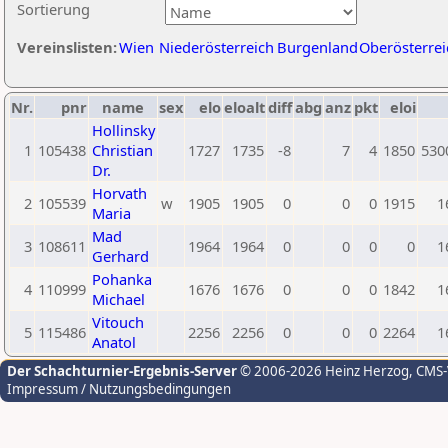
Sortierung
Vereinslisten:
Wien
Niederösterreich
Burgenland
Oberösterrei
Nr.
pnr
name
sex
elo
eloalt
diff
abg
anz
pkt
eloi
Hollinsky
1
105438
Christian
1727
1735
-8
7
4
1850
530
Dr.
Horvath
2
105539
w
1905
1905
0
0
0
1915
1
Maria
Mad
3
108611
1964
1964
0
0
0
0
1
Gerhard
Pohanka
4
110999
1676
1676
0
0
0
1842
1
Michael
Vitouch
5
115486
2256
2256
0
0
0
2264
1
Anatol
Der Schachturnier-Ergebnis-Server
© 2006-2026 Heinz Herzog
, CMS
Impressum / Nutzungsbedingungen