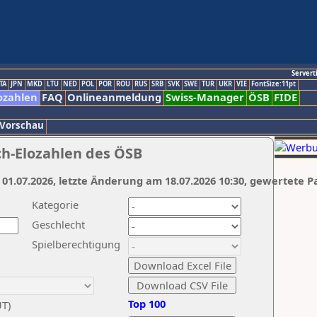
Servert
TA
JPN
MKD
LTU
NED
POL
POR
ROU
RUS
SRB
SVK
SWE
TUR
UKR
VIE
FontSize:11pt
ozahlen
FAQ
Onlineanmeldung
Swiss-Manager
ÖSB
FIDE
 Vorschau
ch-Elozahlen des ÖSB
 01.07.2026, letzte Änderung am 18.07.2026 10:30, gewertete P
Kategorie
Geschlecht
Spielberechtigung
Top 100
UT)