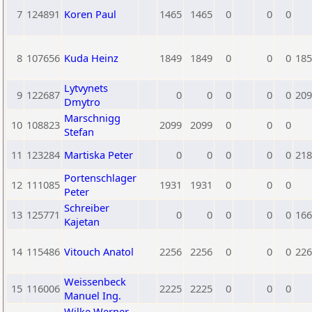
7
124891
Koren Paul
1465
1465
0
0
0
8
107656
Kuda Heinz
1849
1849
0
0
0
185
Lytvynets
9
122687
0
0
0
0
0
209
Dmytro
Marschnigg
10
108823
2099
2099
0
0
0
Stefan
11
123284
Martiska Peter
0
0
0
0
0
218
Portenschlager
12
111085
1931
1931
0
0
0
Peter
Schreiber
13
125771
0
0
0
0
0
166
Kajetan
14
115486
Vitouch Anatol
2256
2256
0
0
0
226
Weissenbeck
15
116006
2225
2225
0
0
0
Manuel Ing.
Wilke Werner