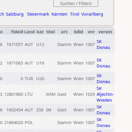
ch
Salzburg
Steiermark
Kärnten
Tirol
Vorarlberg
oi
fideid
Land
kat
titel
art
bdld
vnr
verein
SK
6
1671057
AUT
U12
Stamm
Wien
1007
Donau
SK
2
1671065
AUT
U16
Stamm
Wien
1007
Donau
SK
0
0
TUR
U20
Stamm
Wien
1007
Donau
SK
3
12801860
LTU
WIM
Gast
Wien
1029
Aljechin-
Wieden
SK
6
1602454
AUT
S50
IM
Gast
Wien
1007
Donau
SK
0
21864020
POL
Stamm
Wien
1007
Donau