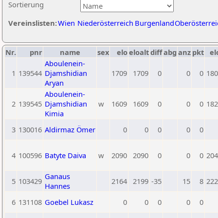
Sortierung
Vereinslisten:
Wien
Niederösterreich
Burgenland
Oberösterrei
Nr.
pnr
name
sex
elo
eloalt
diff
abg
anz
pkt
el
Aboulenein-
1
139544
Djamshidian
1709
1709
0
0
0
180
Aryan
Aboulenein-
2
139545
Djamshidian
w
1609
1609
0
0
0
182
Kimia
3
130016
Aldirmaz Ömer
0
0
0
0
0
4
100596
Batyte Daiva
w
2090
2090
0
0
0
204
Ganaus
5
103429
2164
2199
-35
15
8
222
Hannes
6
131108
Goebel Lukasz
0
0
0
0
0