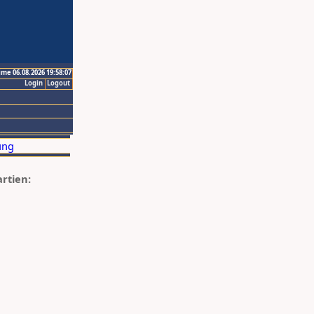
ime 06.08.2026 19:58:07
Login
Logout
artien: