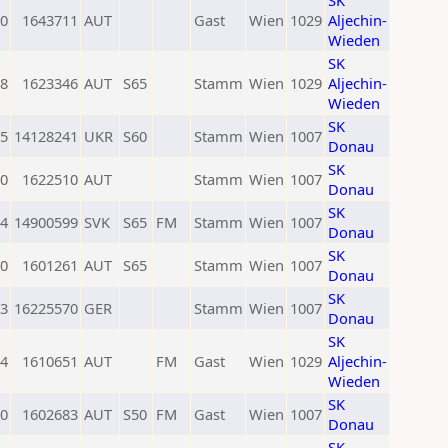
SK
0
1643711
AUT
Gast
Wien
1029
Aljechin-
Wieden
SK
8
1623346
AUT
S65
Stamm
Wien
1029
Aljechin-
Wieden
SK
5
14128241
UKR
S60
Stamm
Wien
1007
Donau
SK
0
1622510
AUT
Stamm
Wien
1007
Donau
SK
4
14900599
SVK
S65
FM
Stamm
Wien
1007
Donau
SK
0
1601261
AUT
S65
Stamm
Wien
1007
Donau
SK
3
16225570
GER
Stamm
Wien
1007
Donau
SK
4
1610651
AUT
FM
Gast
Wien
1029
Aljechin-
Wieden
SK
0
1602683
AUT
S50
FM
Gast
Wien
1007
Donau
SK