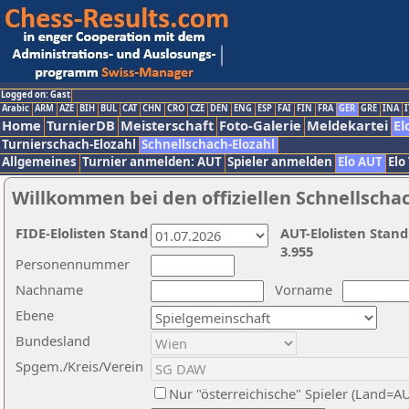
Logged on: Gast
Arabic
ARM
AZE
BIH
BUL
CAT
CHN
CRO
CZE
DEN
ENG
ESP
FAI
FIN
FRA
GER
GRE
INA
I
Home
TurnierDB
Meisterschaft
Foto-Galerie
Meldekartei
El
Turnierschach-Elozahl
Schnellschach-Elozahl
Allgemeines
Turnier anmelden: AUT
Spieler anmelden
Elo AUT
Elo
Willkommen bei den offiziellen Schnellscha
FIDE-Elolisten Stand
AUT-Elolisten Stand
3.955
Personennummer
Nachname
Vorname
Ebene
Bundesland
Spgem./Kreis/Verein
Nur "österreichische" Spieler (Land=A