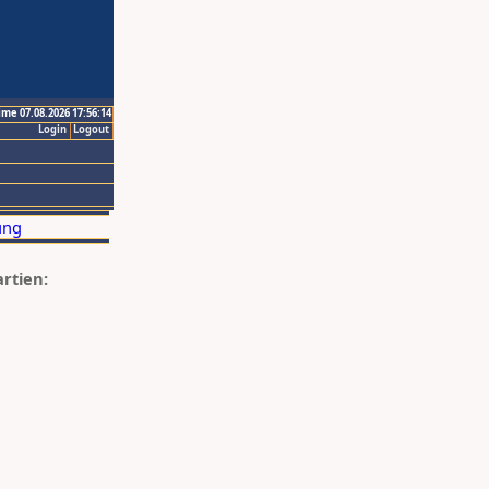
ime 07.08.2026 17:56:14
Login
Logout
artien: