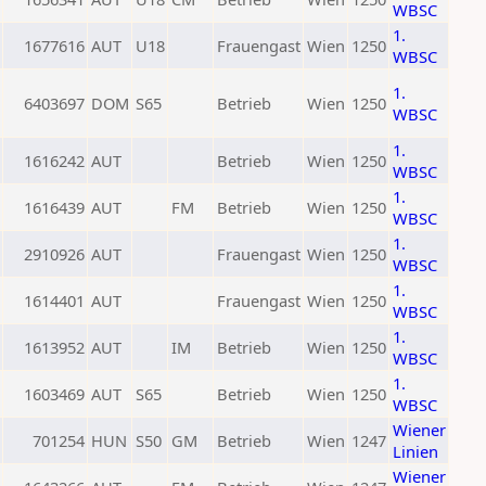
WBSC
1.
1677616
AUT
U18
Frauengast
Wien
1250
WBSC
1.
6403697
DOM
S65
Betrieb
Wien
1250
WBSC
1.
1616242
AUT
Betrieb
Wien
1250
WBSC
1.
1616439
AUT
FM
Betrieb
Wien
1250
WBSC
1.
2910926
AUT
Frauengast
Wien
1250
WBSC
1.
1614401
AUT
Frauengast
Wien
1250
WBSC
1.
1613952
AUT
IM
Betrieb
Wien
1250
WBSC
1.
1603469
AUT
S65
Betrieb
Wien
1250
WBSC
Wiener
701254
HUN
S50
GM
Betrieb
Wien
1247
Linien
Wiener