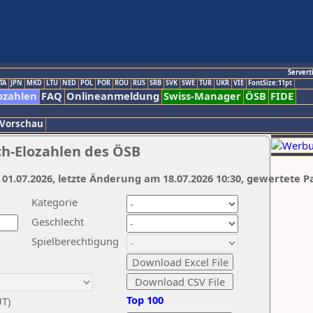
Servert
TA
JPN
MKD
LTU
NED
POL
POR
ROU
RUS
SRB
SVK
SWE
TUR
UKR
VIE
FontSize:11pt
ozahlen
FAQ
Onlineanmeldung
Swiss-Manager
ÖSB
FIDE
 Vorschau
ch-Elozahlen des ÖSB
 01.07.2026, letzte Änderung am 18.07.2026 10:30, gewertete P
Kategorie
Geschlecht
Spielberechtigung
Top 100
UT)