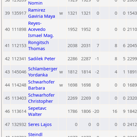
Nomin
Ramirez
39
135917
w
1321
1321
0
0
0
1543
Gaviria Maya
Reyes-
40
111898
Acevedo
1952
1952
0
0
0
2110
Ismael Mag.
Rongitsch
41
112153
2038
2031
7
8
6
2045
Thomas
42
112341
Sadilek Peter
2286
2287
-1
8
5
2299
Schlamberger
43
145046
w
1812
1814
-2
4
1
1891
Yordanka
Schwarhofer
44
114248
w
1698
1698
0
0
0
1689
Barbara
Schwarhofer
45
113403
2269
2269
0
0
0
2320
Christopher
Sepetavc
46
113614
1786
1806
-20
16
9
1842
Walter
47
132932
Seres Lajos
0
0
0
0
0
2412
Steindl