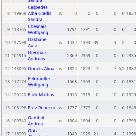
Sandra
Cespedes
8
119869
Alba Gladis
w
0
0
0
0
0
1834
Sandra
Chesnais
9
118765
1791
1791
0
0
0
0
Wolfgang
Dakhane
10
147598
w
1432
1393
39
3
2
0
Aura
Diermair
11
101915
2369
2369
0
0
0
2335
Andreas
12
143095
Donets Alina
w
1824
1823
1
7
6,5
1882
Feldmüller
13
117174
1563
1563
0
0
0
1831
Wolfgang
14
126120
Filek Mattias
1915
1915
0
0
0
1925
15
103196
Fritz Rebecca
w
1777
1777
0
0
0
1845
Gambal
16
109740
w
1804
1804
0
0
0
1793
Andrea
Götz
17
116999
1949
1928
21
4
2
1998