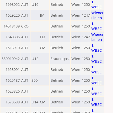
1.
1698052
AUT
U16
Betrieb
Wien
1250
WBSC
Wiener
1629220
AUT
IM
Betrieb
Wien
1247
Linien
1.
14518139
CRO
Betrieb
Wien
1250
WBSC
Wiener
1640305
AUT
FM
Betrieb
Wien
1247
Linien
1.
1613910
AUT
CM
Betrieb
Wien
1250
WBSC
1.
530010942
AUT
U12
Frauengast
Wien
1250
WBSC
1.
1653091
AUT
Betrieb
Wien
1250
WBSC
1.
1625187
AUT
S50
Betrieb
Wien
1250
WBSC
1.
1623826
AUT
Betrieb
Wien
1250
WBSC
1.
1673688
AUT
U14
CM
Betrieb
Wien
1250
WBSC
1.
1656341
AUT
U18
CM
Betrieb
Wien
1250