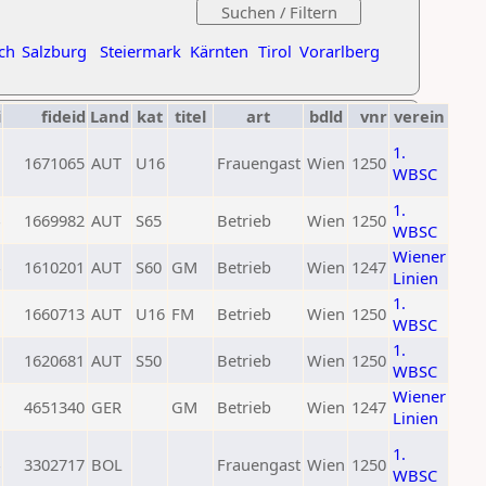
ch
Salzburg
Steiermark
Kärnten
Tirol
Vorarlberg
i
fideid
Land
kat
titel
art
bdld
vnr
verein
1.
1671065
AUT
U16
Frauengast
Wien
1250
WBSC
1.
1669982
AUT
S65
Betrieb
Wien
1250
WBSC
Wiener
1610201
AUT
S60
GM
Betrieb
Wien
1247
Linien
1.
1660713
AUT
U16
FM
Betrieb
Wien
1250
WBSC
1.
1620681
AUT
S50
Betrieb
Wien
1250
WBSC
Wiener
4651340
GER
GM
Betrieb
Wien
1247
Linien
1.
3302717
BOL
Frauengast
Wien
1250
WBSC