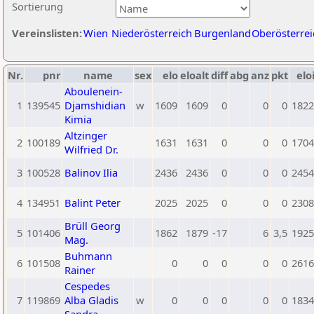
Sortierung
Vereinslisten:
Wien
Niederösterreich
Burgenland
Oberösterrei
Nr.
pnr
name
sex
elo
eloalt
diff
abg
anz
pkt
elo
Aboulenein-
1
139545
Djamshidian
w
1609
1609
0
0
0
1822
Kimia
Altzinger
2
100189
1631
1631
0
0
0
1704
Wilfried Dr.
3
100528
Balinov Ilia
2436
2436
0
0
0
2454
4
134951
Balint Peter
2025
2025
0
0
0
2308
Brüll Georg
5
101406
1862
1879
-17
6
3,5
1925
Mag.
Buhmann
6
101508
0
0
0
0
0
2616
Rainer
Cespedes
7
119869
Alba Gladis
w
0
0
0
0
0
1834