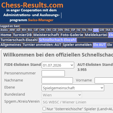
Logged on: Gast
Arabic
ARM
AZE
BIH
BUL
CAT
CHN
CRO
CZE
DEN
ENG
ESP
FAI
FIN
FRA
GER
GRE
INA
I
Home
TurnierDB
Meisterschaft
Foto-Galerie
Meldekartei
El
Turnierschach-Elozahl
Schnellschach-Elozahl
Allgemeines
Turnier anmelden: AUT
Spieler anmelden
Elo AUT
Elo
Willkommen bei den offiziellen Schnellscha
FIDE-Elolisten Stand
AUT-Elolisten Stand
3.955
Personennummer
Nachname
Vorname
Ebene
Bundesland
Spgem./Kreis/Verein
Nur "österreichische" Spieler (Land=A