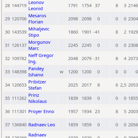
Leonov
28
144719
1791
1754
37
8
3
2146
Leonid
Mesaros
29
120706
2098
2098
0
0
0
2304
Florian
Mihaljevic
30
143539
1860
1901
-41
8
2
1929
Stipo
Morgunov
31
126137
2245
2245
0
0
0
2308
Marc
Neff Gregor
32
109782
2048
2079
-31
8
4
2073
Ing.
Pandey
33
148398
w
1200
1200
0
0
0
0
Ishanvi
Pribitzer
34
120653
2025
2017
8
6
2,5
2053
Stefan
Prinz
35
111262
1839
1839
0
0
0
1855
Nikolaus
36
111301
Proyer Enno
1957
1934
23
8
5
2003
37
136840
Radnaev Leo
1859
1859
0
0
0
2056
Radnaev
38
129269
1929
1929
0
0
0
2069