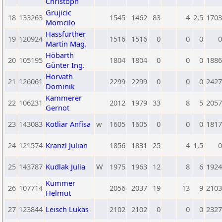
Christoph
Grujicic
18
133263
1545
1462
83
4
2,5
1703
Momcilo
Hassfurther
19
120924
1516
1516
0
0
0
0
Martin Mag.
Höbarth
20
105195
1804
1804
0
0
0
1886
Günter Ing.
Horvath
21
126061
2299
2299
0
0
0
2427
Dominik
Kammerer
22
106231
2012
1979
33
8
5
2057
Gernot
23
143083
Kotliar Anfisa
w
1605
1605
0
0
0
1817
24
121574
Kranzl Julian
1856
1831
25
4
1,5
0
25
143787
Kudlak Julia
W
1975
1963
12
8
6
1924
Kummer
26
107714
2056
2037
19
13
9
2103
Helmut
27
123844
Leisch Lukas
2102
2102
0
0
0
2327