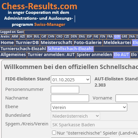
Logged on: Gast
Arabic
ARM
AZE
BIH
BUL
CAT
CHN
CRO
CZE
DEN
ENG
ESP
FAI
FIN
FRA
GER
GRE
INA
I
Home
TurnierDB
Meisterschaft
Foto-Galerie
Meldekartei
El
Turnierschach-Elozahl
Schnellschach-Elozahl
Allgemeines
Turnier anmelden: AUT
Spieler anmelden
Elo AUT
Elo
Willkommen bei den offiziellen Schnellscha
FIDE-Elolisten Stand
AUT-Elolisten Stand
2.303
Personennummer
Nachname
Vorname
Ebene
Bundesland
Spgem./Kreis/Verein
Nur "österreichische" Spieler (Land=A