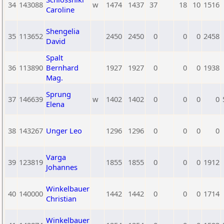
34
143088
w
1474
1437
37
18
10
1516
Caroline
Shengelia
35
113652
2450
2450
0
0
0
2458
David
Spalt
36
113890
Bernhard
1927
1927
0
0
0
1938
Mag.
Sprung
37
146639
w
1402
1402
0
0
0
0
Elena
38
143267
Unger Leo
1296
1296
0
0
0
0
Varga
39
123819
1855
1855
0
0
0
1912
Johannes
Winkelbauer
40
140000
1442
1442
0
0
0
1714
Christian
Winkelbauer