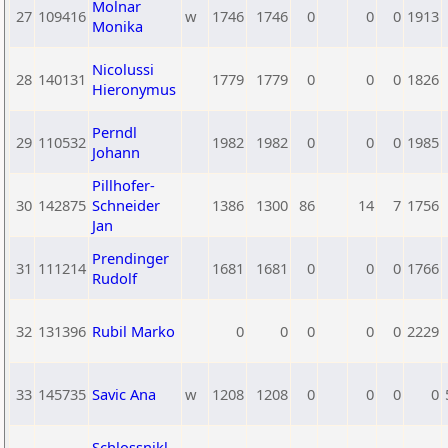
Molnar
27
109416
w
1746
1746
0
0
0
1913
Monika
Nicolussi
28
140131
1779
1779
0
0
0
1826
Hieronymus
Perndl
29
110532
1982
1982
0
0
0
1985
Johann
Pillhofer-
30
142875
Schneider
1386
1300
86
14
7
1756
Jan
Prendinger
31
111214
1681
1681
0
0
0
1766
Rudolf
32
131396
Rubil Marko
0
0
0
0
0
2229
33
145735
Savic Ana
w
1208
1208
0
0
0
0
Schlossnikl