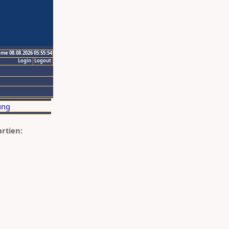
ime 08.08.2026 05:55:54
Login
Logout
artien: