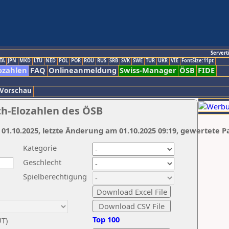
Servert
TA
JPN
MKD
LTU
NED
POL
POR
ROU
RUS
SRB
SVK
SWE
TUR
UKR
VIE
FontSize:11pt
ozahlen
FAQ
Onlineanmeldung
Swiss-Manager
ÖSB
FIDE
 Vorschau
ch-Elozahlen des ÖSB
 01.10.2025, letzte Änderung am 01.10.2025 09:19, gewertete P
Kategorie
Geschlecht
Spielberechtigung
Top 100
UT)