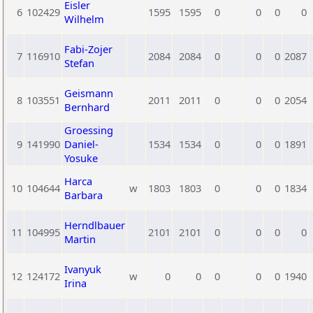
Eisler
6
102429
1595
1595
0
0
0
0
Wilhelm
Fabi-Zojer
7
116910
2084
2084
0
0
0
2087
Stefan
Geismann
8
103551
2011
2011
0
0
0
2054
Bernhard
Groessing
9
141990
Daniel-
1534
1534
0
0
0
1891
Yosuke
Harca
10
104644
w
1803
1803
0
0
0
1834
Barbara
Herndlbauer
11
104995
2101
2101
0
0
0
0
Martin
Ivanyuk
12
124172
w
0
0
0
0
0
1940
Irina