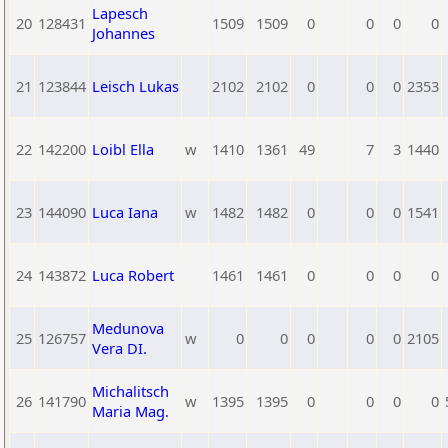
Lapesch
20
128431
1509
1509
0
0
0
0
Johannes
21
123844
Leisch Lukas
2102
2102
0
0
0
2353
22
142200
Loibl Ella
w
1410
1361
49
7
3
1440
23
144090
Luca Iana
w
1482
1482
0
0
0
1541
24
143872
Luca Robert
1461
1461
0
0
0
0
Medunova
25
126757
w
0
0
0
0
0
2105
Vera DI.
Michalitsch
26
141790
w
1395
1395
0
0
0
0
Maria Mag.