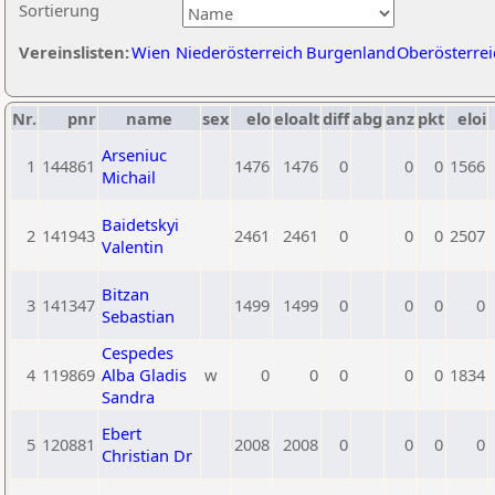
Sortierung
Vereinslisten:
Wien
Niederösterreich
Burgenland
Oberösterrei
Nr.
pnr
name
sex
elo
eloalt
diff
abg
anz
pkt
eloi
Arseniuc
1
144861
1476
1476
0
0
0
1566
Michail
Baidetskyi
2
141943
2461
2461
0
0
0
2507
Valentin
Bitzan
3
141347
1499
1499
0
0
0
0
Sebastian
Cespedes
4
119869
Alba Gladis
w
0
0
0
0
0
1834
Sandra
Ebert
5
120881
2008
2008
0
0
0
0
Christian Dr