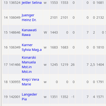
13
136524
Jeitler Selina
w
1553
1553
0
0
0
1681
Juenger
14
106049
2101
2101
0
0
0
2132
Heinz Dr.
Kanawati
15
148646
W
1443
0
0
7
2
0
Rawa
Karner
16
106349
w
1683
1683
0
0
0
1810
Sylvia Mag.a
Konarski
Manuela
17
141466
w
1245
1219
26
7
2,5
1404
Mst.in
Mst.in
Krejci Vera
18
130955
w
0
0
0
0
0
1791
Marie
Langeder
19
142001
w
1351
1352
-1
7
4
1571
Pia