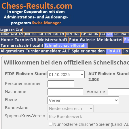
Logged on: Gast
Arabic
ARM
AZE
BIH
BUL
CAT
CHN
CRO
CZE
DEN
ENG
ESP
FAI
FIN
FRA
GER
GRE
INA
I
Home
TurnierDB
Meisterschaft
Foto-Galerie
Meldekartei
El
Turnierschach-Elozahl
Schnellschach-Elozahl
Allgemeines
Turnier anmelden: AUT
Spieler anmelden
Elo AUT
Elo
Willkommen bei den offiziellen Schnellscha
FIDE-Elolisten Stand
AUT-Elolisten Stand
2.303
Personennummer
Nachname
Vorname
Ebene
Bundesland
Spgem./Kreis/Verein
Nur "österreichische" Spieler (Land=A