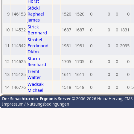
Horst
Stöckl
9
146153
Raphael
1520
1520
0
0
0
0
James
Strick
10
114532
1687
1687
0
0
0
1831
Bernhard
Strobel
11
114542
Ferdinand
1981
1981
0
0
0
2095
Dkfm.
Sturm
12
114625
1705
1705
0
0
0
0
Reinhard
Treml
13
115125
1611
1611
0
0
0
0
Walter
Wadsak
14
146776
1518
1518
0
0
0
0
5
Michael
Der Schachturnier-Ergebnis-Server
© 2006-2026 Heinz Herzog
, CMS
Impressum / Nutzungsbedingungen