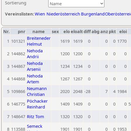
Sortierung
Vereinslisten:
Wien
Niederösterreich
Burgenland
Oberösterrei
Nr.
pnr
name
sex
elo
eloalt
diff
abg
anz
pkt
eloi
Breiteneder
1
101321
1619
1619
0
0
0
1770
Helmut
Nehoda
2
144862
1200
1200
0
0
0
0
Andrii
Nehoda
3
144867
1234
1234
0
0
0
0
Arsenii
Nehoda
4
144868
1267
1267
0
0
0
0
Artem
Neumann
5
109866
2020
2048
-28
7
4
1984
Christian
Pöchacker
6
146775
1409
1409
0
0
0
0
5
Reinhard
7
148647
Ritz Tom
1320
1320
0
0
0
0
Semeck
8
113588
1901
1901
0
0
0
1953