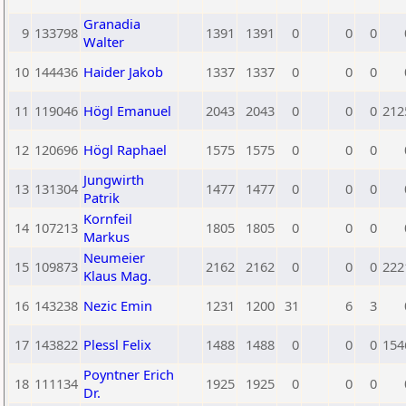
Granadia
9
133798
1391
1391
0
0
0
Walter
10
144436
Haider Jakob
1337
1337
0
0
0
11
119046
Högl Emanuel
2043
2043
0
0
0
212
12
120696
Högl Raphael
1575
1575
0
0
0
Jungwirth
13
131304
1477
1477
0
0
0
Patrik
Kornfeil
14
107213
1805
1805
0
0
0
Markus
Neumeier
15
109873
2162
2162
0
0
0
222
Klaus Mag.
16
143238
Nezic Emin
1231
1200
31
6
3
17
143822
Plessl Felix
1488
1488
0
0
0
154
Poyntner Erich
18
111134
1925
1925
0
0
0
Dr.