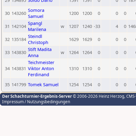
29
134895
Soldo Dario
1591
1591
0
0
0
187
Somora
30
143260
1200
1200
0
0
0
Samuel
Spangl
31
142104
w
1207
1240
-33
4
0
146
Marilena
Steindl
32
135184
1629
1629
0
0
0
Christoph
Stift Madita
33
143830
w
1264
1264
0
0
0
Anna
Teichmeister
34
143831
Viktor Anton
1310
1310
0
0
0
Ferdinand
35
141799
Tomek Samuel
1254
1254
0
0
0
Der Schachturnier-Ergebnis-Server
© 2006-2026 Heinz Herzog
, CMS
Impressum / Nutzungsbedingungen