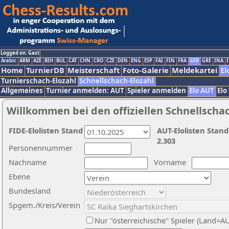
Logged on: Gast
Arabic
ARM
AZE
BIH
BUL
CAT
CHN
CRO
CZE
DEN
ENG
ESP
FAI
FIN
FRA
GER
GRE
INA
I
Home
TurnierDB
Meisterschaft
Foto-Galerie
Meldekartei
El
Turnierschach-Elozahl
Schnellschach-Elozahl
Allgemeines
Turnier anmelden: AUT
Spieler anmelden
Elo AUT
Elo
Willkommen bei den offiziellen Schnellscha
FIDE-Elolisten Stand
AUT-Elolisten Stand
2.303
Personennummer
Nachname
Vorname
Ebene
Bundesland
Spgem./Kreis/Verein
Nur "österreichische" Spieler (Land=A