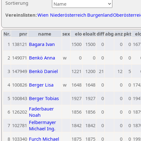
Sortierung
Vereinslisten:
Wien
Niederösterreich
Burgenland
Oberösterrei
Nr.
pnr
name
sex
elo
eloalt
diff
abg
anz
pkt
el
1
138121
Bagara Ivan
1500
1500
0
0
0
167
2
149071
Benkö Anna
w
0
0
0
0
0
3
147949
Benkö Daniel
1221
1200
21
12
5
4
100826
Berger Lisa
w
1648
1648
0
0
0
174
5
100843
Berger Tobias
1927
1927
0
0
0
194
Faderbauer
6
126202
1856
1856
0
0
0
187
Noah
Felbermayer
7
102781
1842
1842
0
0
0
187
Michael Ing.
8
103340
Furch Michael
1875
1875
0
0
0
199