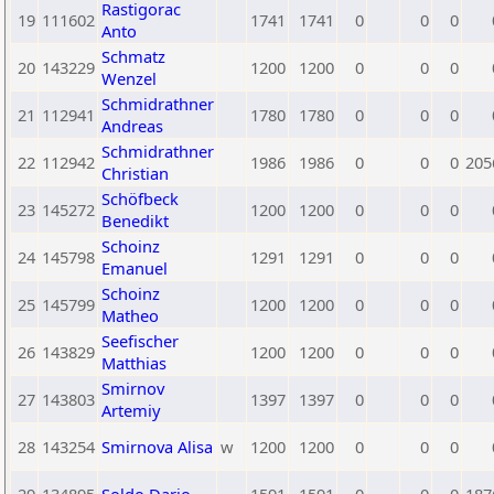
Rastigorac
19
111602
1741
1741
0
0
0
Anto
Schmatz
20
143229
1200
1200
0
0
0
Wenzel
Schmidrathner
21
112941
1780
1780
0
0
0
Andreas
Schmidrathner
22
112942
1986
1986
0
0
0
205
Christian
Schöfbeck
23
145272
1200
1200
0
0
0
Benedikt
Schoinz
24
145798
1291
1291
0
0
0
Emanuel
Schoinz
25
145799
1200
1200
0
0
0
Matheo
Seefischer
26
143829
1200
1200
0
0
0
Matthias
Smirnov
27
143803
1397
1397
0
0
0
Artemiy
28
143254
Smirnova Alisa
w
1200
1200
0
0
0