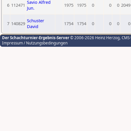
Savio Alfred
6
112471
1975
1975
0
0
0
2049
Jun.
Schuster
7
140829
1754
1754
0
0
0
0
David
Der Schachturnier-Ergebnis-Server
© 2006-2026 Heinz Herzog
, CMS
Impressum / Nutzungsbedingungen