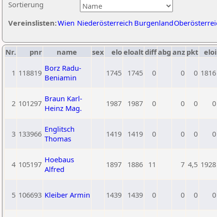
Sortierung
Vereinslisten:
Wien
Niederösterreich
Burgenland
Oberösterrei
Nr.
pnr
name
sex
elo
eloalt
diff
abg
anz
pkt
eloi
Borz Radu-
1
118819
1745
1745
0
0
0
1816
Beniamin
Braun Karl-
2
101297
1987
1987
0
0
0
0
Heinz Mag.
Englitsch
3
133966
1419
1419
0
0
0
0
Thomas
Hoebaus
4
105197
1897
1886
11
7
4,5
1928
Alfred
5
106693
Kleiber Armin
1439
1439
0
0
0
0