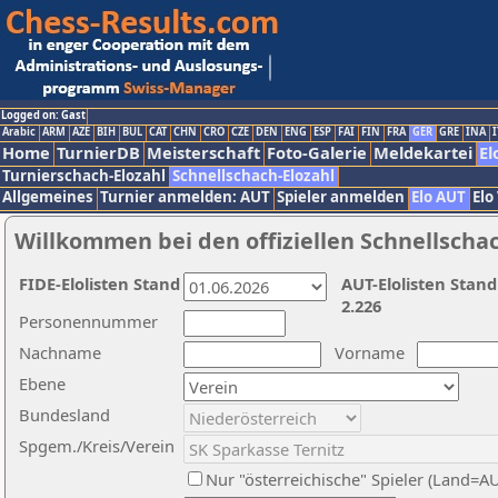
Logged on: Gast
Arabic
ARM
AZE
BIH
BUL
CAT
CHN
CRO
CZE
DEN
ENG
ESP
FAI
FIN
FRA
GER
GRE
INA
I
Home
TurnierDB
Meisterschaft
Foto-Galerie
Meldekartei
El
Turnierschach-Elozahl
Schnellschach-Elozahl
Allgemeines
Turnier anmelden: AUT
Spieler anmelden
Elo AUT
Elo
Willkommen bei den offiziellen Schnellscha
FIDE-Elolisten Stand
AUT-Elolisten Stand
2.226
Personennummer
Nachname
Vorname
Ebene
Bundesland
Spgem./Kreis/Verein
Nur "österreichische" Spieler (Land=A