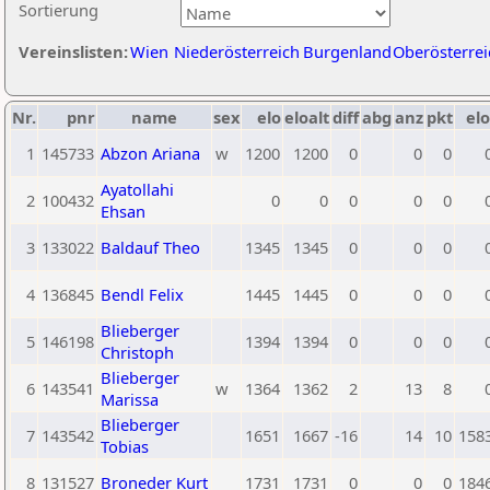
Sortierung
Vereinslisten:
Wien
Niederösterreich
Burgenland
Oberösterrei
Nr.
pnr
name
sex
elo
eloalt
diff
abg
anz
pkt
elo
1
145733
Abzon Ariana
w
1200
1200
0
0
0
Ayatollahi
2
100432
0
0
0
0
0
Ehsan
3
133022
Baldauf Theo
1345
1345
0
0
0
4
136845
Bendl Felix
1445
1445
0
0
0
Blieberger
5
146198
1394
1394
0
0
0
Christoph
Blieberger
6
143541
w
1364
1362
2
13
8
Marissa
Blieberger
7
143542
1651
1667
-16
14
10
158
Tobias
8
131527
Broneder Kurt
1731
1731
0
0
0
184