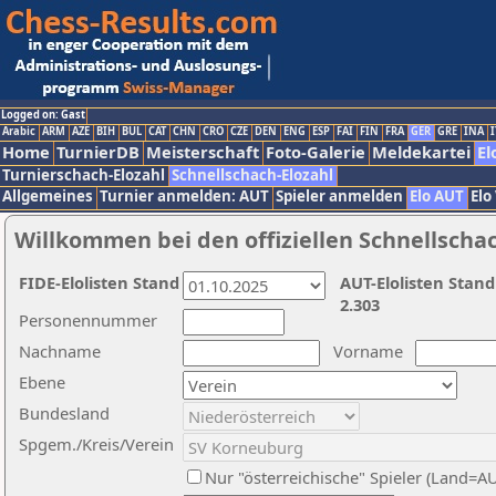
Logged on: Gast
Arabic
ARM
AZE
BIH
BUL
CAT
CHN
CRO
CZE
DEN
ENG
ESP
FAI
FIN
FRA
GER
GRE
INA
I
Home
TurnierDB
Meisterschaft
Foto-Galerie
Meldekartei
El
Turnierschach-Elozahl
Schnellschach-Elozahl
Allgemeines
Turnier anmelden: AUT
Spieler anmelden
Elo AUT
Elo
Willkommen bei den offiziellen Schnellscha
FIDE-Elolisten Stand
AUT-Elolisten Stand
2.303
Personennummer
Nachname
Vorname
Ebene
Bundesland
Spgem./Kreis/Verein
Nur "österreichische" Spieler (Land=A