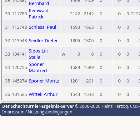
29
145887
1409
1409
0
0
0
Bernhard
Reinwald
30
111780
2142
2142
0
0
0
212
Patrick
31
112748
Schiessl Paul
1693
1693
0
0
0
32
113543
Seidler Dieter
1806
1806
0
0
0
Sipos Lili-
33
134141
w
0
0
0
0
0
Stella
Sponer
34
120755
1589
1589
0
0
0
Manfred
35
145274
Sponer Moritz
1201
1201
0
0
0
36
131525
Wittek Arthur
1543
1543
0
0
0
Der Schachturnier-Ergebnis-Server
© 2006-2026 Heinz Herzog
, CMS
Impressum / Nutzungsbedingungen