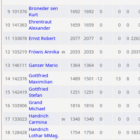
Broneder sen
9
101376
1692
1692
0
0
0
Kurt
Ehrentraut
10
141363
1659
1659
0
0
0
Alexander
11
133878
Ernst Robert
2077
2077
0
0
0
226
12
103219
Fröwis Annika
w
2033
2033
0
0
0
203
13
146111
Ganser Mario
1364
1364
0
0
0
Gottfried
14
142376
1489
1501
-12
13
8
Maximilian
Gottfried
15
142419
1251
1251
0
0
0
Stefan
Grand
16
103906
1816
1816
0
0
0
Michael
Handrich
17
133023
w
1340
1340
0
0
0
Carmina
Handrich
18
128428
1754
1754
0
0
0
183
Lothar MMag.