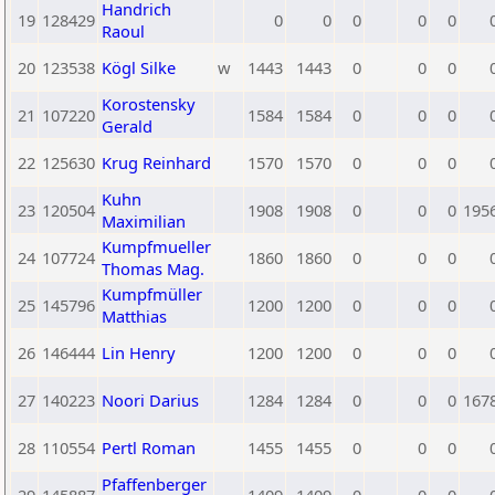
Handrich
19
128429
0
0
0
0
0
Raoul
20
123538
Kögl Silke
w
1443
1443
0
0
0
Korostensky
21
107220
1584
1584
0
0
0
Gerald
22
125630
Krug Reinhard
1570
1570
0
0
0
Kuhn
23
120504
1908
1908
0
0
0
195
Maximilian
Kumpfmueller
24
107724
1860
1860
0
0
0
Thomas Mag.
Kumpfmüller
25
145796
1200
1200
0
0
0
Matthias
26
146444
Lin Henry
1200
1200
0
0
0
27
140223
Noori Darius
1284
1284
0
0
0
167
28
110554
Pertl Roman
1455
1455
0
0
0
Pfaffenberger