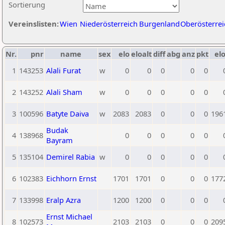
Sortierung
Vereinslisten:
Wien
Niederösterreich
Burgenland
Oberösterrei
Nr.
pnr
name
sex
elo
eloalt
diff
abg
anz
pkt
elo
1
143253
Alali Furat
w
0
0
0
0
0
2
143252
Alali Sham
w
0
0
0
0
0
3
100596
Batyte Daiva
w
2083
2083
0
0
0
196
Budak
4
138968
0
0
0
0
0
Bayram
5
135104
Demirel Rabia
w
0
0
0
0
0
6
102383
Eichhorn Ernst
1701
1701
0
0
0
177
7
133998
Eralp Azra
1200
1200
0
0
0
Ernst Michael
8
102573
2103
2103
0
0
0
209