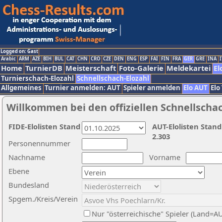
Logged on: Gast
Arabic
ARM
AZE
BIH
BUL
CAT
CHN
CRO
CZE
DEN
ENG
ESP
FAI
FIN
FRA
GER
GRE
INA
I
Home
TurnierDB
Meisterschaft
Foto-Galerie
Meldekartei
El
Turnierschach-Elozahl
Schnellschach-Elozahl
Allgemeines
Turnier anmelden: AUT
Spieler anmelden
Elo AUT
Elo
Willkommen bei den offiziellen Schnellscha
FIDE-Elolisten Stand
AUT-Elolisten Stand
2.303
Personennummer
Nachname
Vorname
Ebene
Bundesland
Spgem./Kreis/Verein
Nur "österreichische" Spieler (Land=A