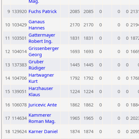
Mag.
9
133920
Fuchs Patrick
2085
2085
0
0
0
213
Ganaus
10
103429
2170
2170
0
0
0
219
Hannes
Gattermayer
11
103501
1831
1831
0
0
0
187
Robert Ing.
Grissenberger
12
104014
1693
1693
0
0
0
166
Georg
Gruber
13
137383
1445
1445
0
0
0
Rüdiger
Hartwagner
14
104706
1792
1792
0
0
0
176
Kurt
Harzhauser
15
139051
1224
1224
0
0
0
Klaus
16
106078
Juricevic Ante
1862
1862
0
0
0
188
Kammerer
17
114634
1965
1965
0
0
0
202
Roman Mag.
18
129624
Karner Daniel
1874
1874
0
0
0
209