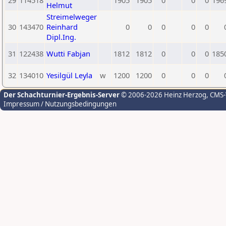
29
114518
1905
1905
0
0
0
196
Helmut
Streimelweger
30
143470
Reinhard
0
0
0
0
0
Dipl.Ing.
31
122438
Wutti Fabjan
1812
1812
0
0
0
185
32
134010
Yesilgül Leyla
w
1200
1200
0
0
0
Der Schachturnier-Ergebnis-Server
© 2006-2026 Heinz Herzog
, CMS
Impressum / Nutzungsbedingungen