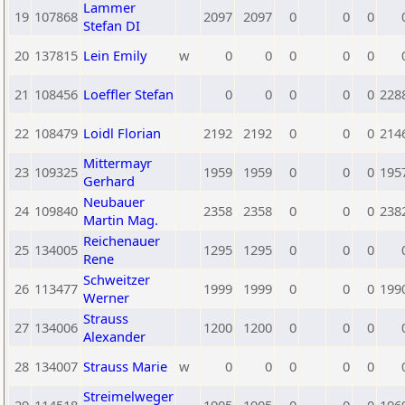
Lammer
19
107868
2097
2097
0
0
0
Stefan DI
20
137815
Lein Emily
w
0
0
0
0
0
21
108456
Loeffler Stefan
0
0
0
0
0
228
22
108479
Loidl Florian
2192
2192
0
0
0
214
Mittermayr
23
109325
1959
1959
0
0
0
195
Gerhard
Neubauer
24
109840
2358
2358
0
0
0
238
Martin Mag.
Reichenauer
25
134005
1295
1295
0
0
0
Rene
Schweitzer
26
113477
1999
1999
0
0
0
199
Werner
Strauss
27
134006
1200
1200
0
0
0
Alexander
28
134007
Strauss Marie
w
0
0
0
0
0
Streimelweger