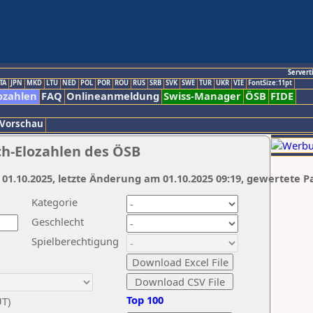
Servert
TA
JPN
MKD
LTU
NED
POL
POR
ROU
RUS
SRB
SVK
SWE
TUR
UKR
VIE
FontSize:11pt
ozahlen
FAQ
Onlineanmeldung
Swiss-Manager
ÖSB
FIDE
 Vorschau
ch-Elozahlen des ÖSB
 01.10.2025, letzte Änderung am 01.10.2025 09:19, gewertete P
Kategorie
Geschlecht
Spielberechtigung
Top 100
UT)