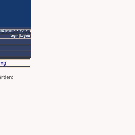
ime 09.08.2026 15:32:53
Login
Logout
artien: