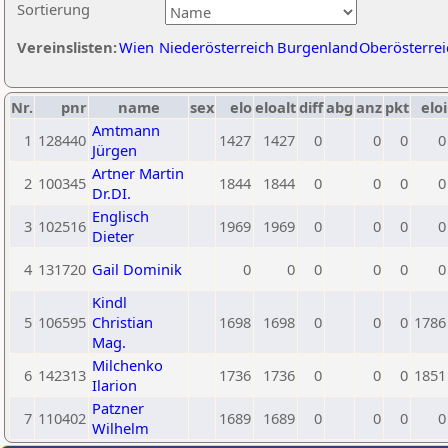
Sortierung
Vereinslisten:
Wien
Niederösterreich
Burgenland
Oberösterrei
Nr.
pnr
name
sex
elo
eloalt
diff
abg
anz
pkt
eloi
Amtmann
1
128440
1427
1427
0
0
0
0
Jürgen
Artner Martin
2
100345
1844
1844
0
0
0
0
Dr.DI.
Englisch
3
102516
1969
1969
0
0
0
0
Dieter
4
131720
Gail Dominik
0
0
0
0
0
0
Kindl
5
106595
Christian
1698
1698
0
0
0
1786
Mag.
Milchenko
6
142313
1736
1736
0
0
0
1851
Ilarion
Patzner
7
110402
1689
1689
0
0
0
0
Wilhelm