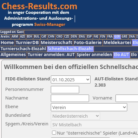
Logged on: Gast
Arabic
ARM
AZE
BIH
BUL
CAT
CHN
CRO
CZE
DEN
ENG
ESP
FAI
FIN
FRA
GER
GRE
INA
I
Home
TurnierDB
Meisterschaft
Foto-Galerie
Meldekartei
El
Turnierschach-Elozahl
Schnellschach-Elozahl
Allgemeines
Turnier anmelden: AUT
Spieler anmelden
Elo AUT
Elo
Willkommen bei den offiziellen Schnellscha
FIDE-Elolisten Stand
AUT-Elolisten Stand
2.303
Personennummer
Nachname
Vorname
Ebene
Bundesland
Spgem./Kreis/Verein
Nur "österreichische" Spieler (Land=A