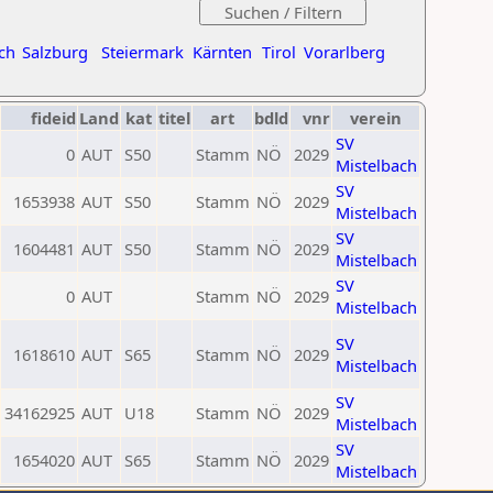
ch
Salzburg
Steiermark
Kärnten
Tirol
Vorarlberg
fideid
Land
kat
titel
art
bdld
vnr
verein
SV
0
AUT
S50
Stamm
NÖ
2029
Mistelbach
SV
1653938
AUT
S50
Stamm
NÖ
2029
Mistelbach
SV
1604481
AUT
S50
Stamm
NÖ
2029
Mistelbach
SV
0
AUT
Stamm
NÖ
2029
Mistelbach
SV
1618610
AUT
S65
Stamm
NÖ
2029
Mistelbach
SV
34162925
AUT
U18
Stamm
NÖ
2029
Mistelbach
SV
1654020
AUT
S65
Stamm
NÖ
2029
Mistelbach