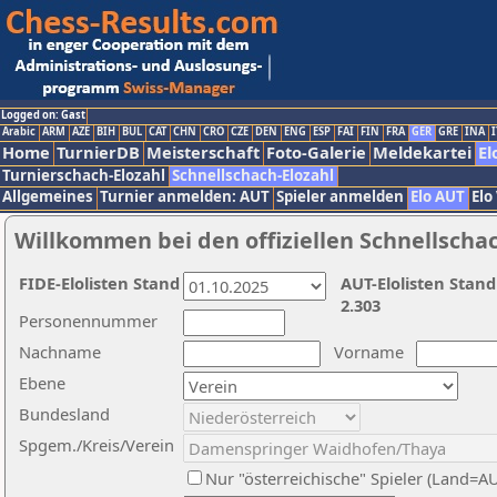
Logged on: Gast
Arabic
ARM
AZE
BIH
BUL
CAT
CHN
CRO
CZE
DEN
ENG
ESP
FAI
FIN
FRA
GER
GRE
INA
I
Home
TurnierDB
Meisterschaft
Foto-Galerie
Meldekartei
El
Turnierschach-Elozahl
Schnellschach-Elozahl
Allgemeines
Turnier anmelden: AUT
Spieler anmelden
Elo AUT
Elo
Willkommen bei den offiziellen Schnellscha
FIDE-Elolisten Stand
AUT-Elolisten Stand
2.303
Personennummer
Nachname
Vorname
Ebene
Bundesland
Spgem./Kreis/Verein
Nur "österreichische" Spieler (Land=A