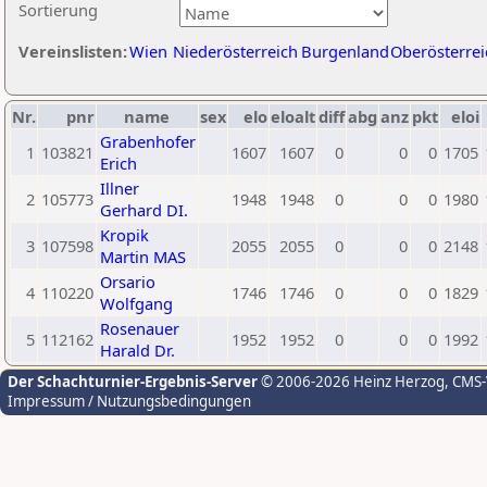
Sortierung
Vereinslisten:
Wien
Niederösterreich
Burgenland
Oberösterrei
Nr.
pnr
name
sex
elo
eloalt
diff
abg
anz
pkt
eloi
Grabenhofer
1
103821
1607
1607
0
0
0
1705
Erich
Illner
2
105773
1948
1948
0
0
0
1980
Gerhard DI.
Kropik
3
107598
2055
2055
0
0
0
2148
Martin MAS
Orsario
4
110220
1746
1746
0
0
0
1829
Wolfgang
Rosenauer
5
112162
1952
1952
0
0
0
1992
Harald Dr.
Der Schachturnier-Ergebnis-Server
© 2006-2026 Heinz Herzog
, CMS
Impressum / Nutzungsbedingungen