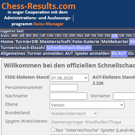
Logged on: Gast
Arabic
ARM
AZE
BIH
BUL
CAT
CHN
CRO
CZE
DEN
ENG
ESP
FAI
FIN
FRA
GER
GRE
INA
I
Home
TurnierDB
Meisterschaft
Foto-Galerie
Meldekartei
El
Turnierschach-Elozahl
Schnellschach-Elozahl
Allgemeines
Turnier anmelden: AUT
Spieler anmelden
Elo AUT
Elo
Willkommen bei den offiziellen Schnellscha
FIDE-Elolisten Stand
AUT-Elolisten Stand
2.226
Personennummer
Nachname
Vorname
Ebene
Bundesland
Spgem./Kreis/Verein
Nur "österreichische" Spieler (Land=A