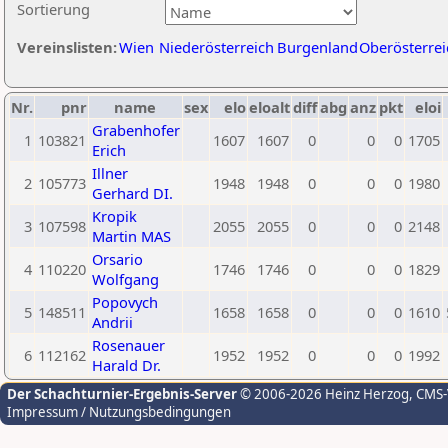
Sortierung
Vereinslisten:
Wien
Niederösterreich
Burgenland
Oberösterrei
Nr.
pnr
name
sex
elo
eloalt
diff
abg
anz
pkt
eloi
Grabenhofer
1
103821
1607
1607
0
0
0
1705
Erich
Illner
2
105773
1948
1948
0
0
0
1980
Gerhard DI.
Kropik
3
107598
2055
2055
0
0
0
2148
Martin MAS
Orsario
4
110220
1746
1746
0
0
0
1829
Wolfgang
Popovych
5
148511
1658
1658
0
0
0
1610
Andrii
Rosenauer
6
112162
1952
1952
0
0
0
1992
Harald Dr.
Der Schachturnier-Ergebnis-Server
© 2006-2026 Heinz Herzog
, CMS
Impressum / Nutzungsbedingungen