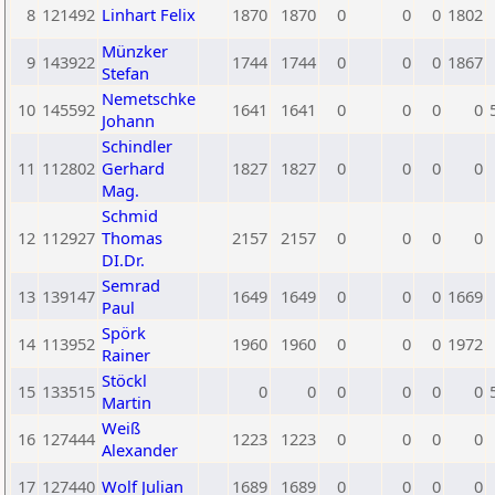
8
121492
Linhart Felix
1870
1870
0
0
0
1802
Münzker
9
143922
1744
1744
0
0
0
1867
Stefan
Nemetschke
10
145592
1641
1641
0
0
0
0
Johann
Schindler
11
112802
Gerhard
1827
1827
0
0
0
0
Mag.
Schmid
12
112927
Thomas
2157
2157
0
0
0
0
DI.Dr.
Semrad
13
139147
1649
1649
0
0
0
1669
Paul
Spörk
14
113952
1960
1960
0
0
0
1972
Rainer
Stöckl
15
133515
0
0
0
0
0
0
Martin
Weiß
16
127444
1223
1223
0
0
0
0
Alexander
17
127440
Wolf Julian
1689
1689
0
0
0
0