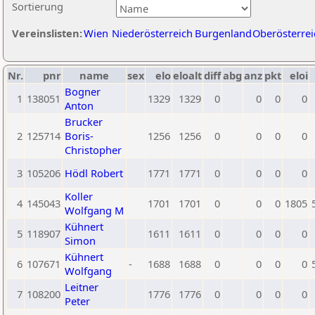
Sortierung
Vereinslisten:
Wien
Niederösterreich
Burgenland
Oberösterrei
Nr.
pnr
name
sex
elo
eloalt
diff
abg
anz
pkt
eloi
Bogner
1
138051
1329
1329
0
0
0
0
Anton
Brucker
2
125714
Boris-
1256
1256
0
0
0
0
Christopher
3
105206
Hödl Robert
1771
1771
0
0
0
0
Koller
4
145043
1701
1701
0
0
0
1805
Wolfgang M
Kühnert
5
118907
1611
1611
0
0
0
0
Simon
Kühnert
6
107671
-
1688
1688
0
0
0
0
Wolfgang
Leitner
7
108200
1776
1776
0
0
0
0
Peter