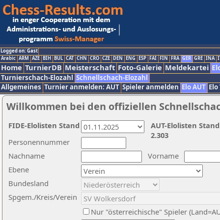
Logged on: Gast
Arabic
ARM
AZE
BIH
BUL
CAT
CHN
CRO
CZE
DEN
ENG
ESP
FAI
FIN
FRA
GER
GRE
INA
I
Home
TurnierDB
Meisterschaft
Foto-Galerie
Meldekartei
El
Turnierschach-Elozahl
Schnellschach-Elozahl
Allgemeines
Turnier anmelden: AUT
Spieler anmelden
Elo AUT
Elo
Willkommen bei den offiziellen Schnellscha
FIDE-Elolisten Stand
AUT-Elolisten Stand
2.303
Personennummer
Nachname
Vorname
Ebene
Bundesland
Spgem./Kreis/Verein
Nur "österreichische" Spieler (Land=A