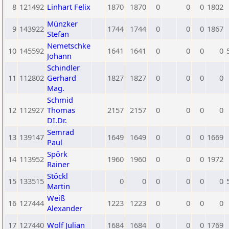
8
121492
Linhart Felix
1870
1870
0
0
0
1802
Münzker
9
143922
1744
1744
0
0
0
1867
Stefan
Nemetschke
10
145592
1641
1641
0
0
0
0
Johann
Schindler
11
112802
Gerhard
1827
1827
0
0
0
0
Mag.
Schmid
12
112927
Thomas
2157
2157
0
0
0
0
DI.Dr.
Semrad
13
139147
1649
1649
0
0
0
1669
Paul
Spörk
14
113952
1960
1960
0
0
0
1972
Rainer
Stöckl
15
133515
0
0
0
0
0
0
Martin
Weiß
16
127444
1223
1223
0
0
0
0
Alexander
17
127440
Wolf Julian
1684
1684
0
0
0
1769