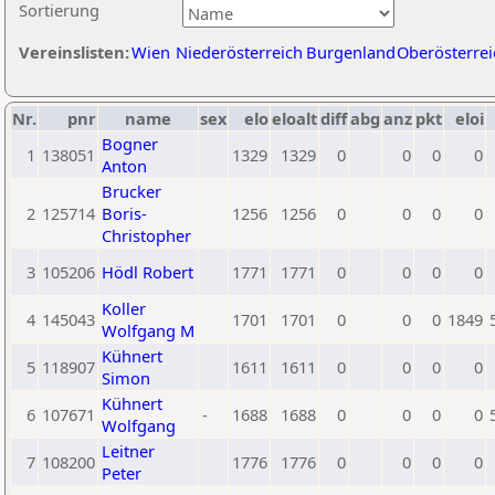
Sortierung
Vereinslisten:
Wien
Niederösterreich
Burgenland
Oberösterrei
Nr.
pnr
name
sex
elo
eloalt
diff
abg
anz
pkt
eloi
Bogner
1
138051
1329
1329
0
0
0
0
Anton
Brucker
2
125714
Boris-
1256
1256
0
0
0
0
Christopher
3
105206
Hödl Robert
1771
1771
0
0
0
0
Koller
4
145043
1701
1701
0
0
0
1849
Wolfgang M
Kühnert
5
118907
1611
1611
0
0
0
0
Simon
Kühnert
6
107671
-
1688
1688
0
0
0
0
Wolfgang
Leitner
7
108200
1776
1776
0
0
0
0
Peter