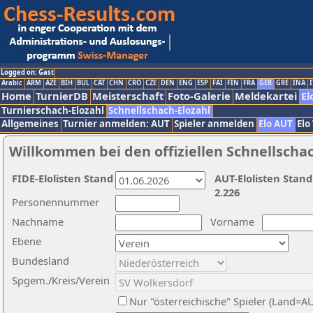
Logged on: Gast
Arabic
ARM
AZE
BIH
BUL
CAT
CHN
CRO
CZE
DEN
ENG
ESP
FAI
FIN
FRA
GER
GRE
INA
I
Home
TurnierDB
Meisterschaft
Foto-Galerie
Meldekartei
El
Turnierschach-Elozahl
Schnellschach-Elozahl
Allgemeines
Turnier anmelden: AUT
Spieler anmelden
Elo AUT
Elo
Willkommen bei den offiziellen Schnellscha
FIDE-Elolisten Stand
AUT-Elolisten Stand
2.226
Personennummer
Nachname
Vorname
Ebene
Bundesland
Spgem./Kreis/Verein
Nur "österreichische" Spieler (Land=A