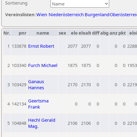
Sortierung
Vereinslisten:
Wien
Niederösterreich
Burgenland
Oberösterrei
Nr.
pnr
name
sex
elo
eloalt
diff
abg
anz
pkt
elo
1
133878
Ernst Robert
2077
2077
0
0
0
2288
2
103340
Furch Michael
1875
1875
0
0
0
1953
Ganaus
3
103429
2170
2170
0
0
0
2219
Hannes
Geertsma
4
142134
0
0
0
0
0
0
Frank
Hechl Gerald
5
104848
2106
2106
0
0
0
2210
Mag.