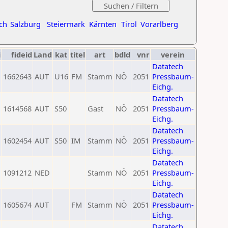
ch
Salzburg
Steiermark
Kärnten
Tirol
Vorarlberg
i
fideid
Land
kat
titel
art
bdld
vnr
verein
Datatech
1662643
AUT
U16
FM
Stamm
NÖ
2051
Pressbaum-
Eichg.
Datatech
1614568
AUT
S50
Gast
NÖ
2051
Pressbaum-
Eichg.
Datatech
1602454
AUT
S50
IM
Stamm
NÖ
2051
Pressbaum-
Eichg.
Datatech
1091212
NED
Stamm
NÖ
2051
Pressbaum-
Eichg.
Datatech
1605674
AUT
FM
Stamm
NÖ
2051
Pressbaum-
Eichg.
Datatech