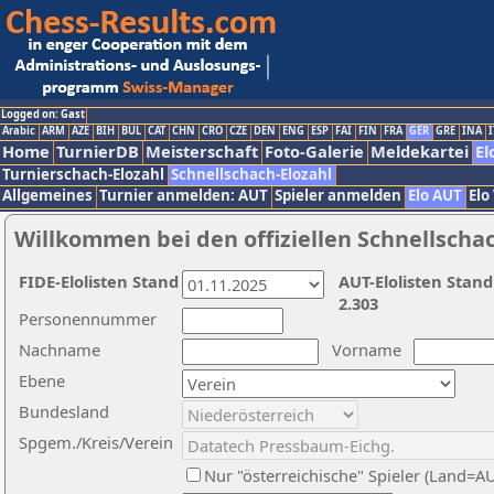
Logged on: Gast
Arabic
ARM
AZE
BIH
BUL
CAT
CHN
CRO
CZE
DEN
ENG
ESP
FAI
FIN
FRA
GER
GRE
INA
I
Home
TurnierDB
Meisterschaft
Foto-Galerie
Meldekartei
El
Turnierschach-Elozahl
Schnellschach-Elozahl
Allgemeines
Turnier anmelden: AUT
Spieler anmelden
Elo AUT
Elo
Willkommen bei den offiziellen Schnellscha
FIDE-Elolisten Stand
AUT-Elolisten Stand
2.303
Personennummer
Nachname
Vorname
Ebene
Bundesland
Spgem./Kreis/Verein
Nur "österreichische" Spieler (Land=A