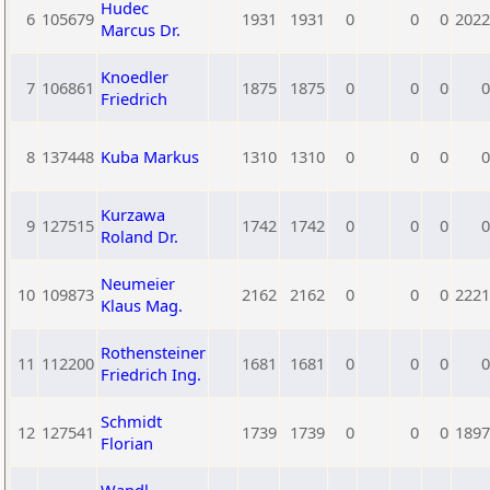
Hudec
6
105679
1931
1931
0
0
0
2022
Marcus Dr.
Knoedler
7
106861
1875
1875
0
0
0
0
Friedrich
8
137448
Kuba Markus
1310
1310
0
0
0
0
Kurzawa
9
127515
1742
1742
0
0
0
0
Roland Dr.
Neumeier
10
109873
2162
2162
0
0
0
2221
Klaus Mag.
Rothensteiner
11
112200
1681
1681
0
0
0
0
Friedrich Ing.
Schmidt
12
127541
1739
1739
0
0
0
1897
Florian