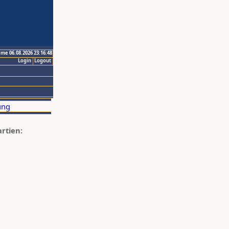
ime 06.08.2026 23:16:48
Login
Logout
artien: