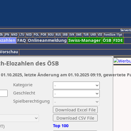
Servert
TA
JPN
MKD
LTU
NED
POL
POR
ROU
RUS
SRB
SVK
SWE
TUR
UKR
VIE
FontSize:11pt
ozahlen
FAQ
Onlineanmeldung
Swiss-Manager
ÖSB
FIDE
 Vorschau
ch-Elozahlen des ÖSB
 01.10.2025, letzte Änderung am 01.10.2025 09:19, gewertete P
Kategorie
Geschlecht
Spielberechtigung
Top 100
UT)