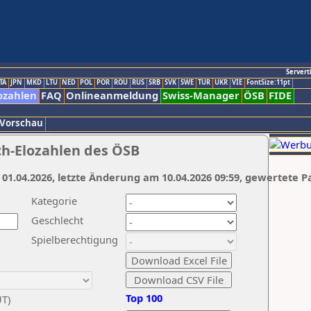
Servert
TA
JPN
MKD
LTU
NED
POL
POR
ROU
RUS
SRB
SVK
SWE
TUR
UKR
VIE
FontSize:11pt
ozahlen
FAQ
Onlineanmeldung
Swiss-Manager
ÖSB
FIDE
 Vorschau
ch-Elozahlen des ÖSB
 01.04.2026, letzte Änderung am 10.04.2026 09:59, gewertete P
Kategorie
Geschlecht
Spielberechtigung
Top 100
UT)