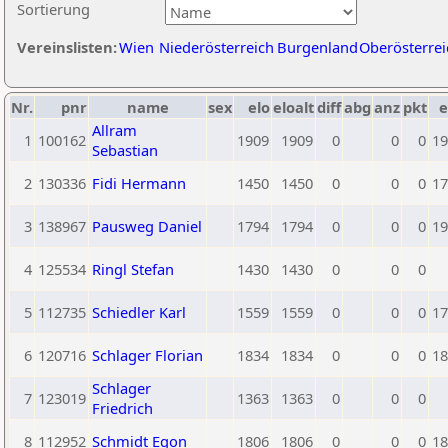
Sortierung
Vereinslisten:
Wien
Niederösterreich
Burgenland
Oberösterrei
Nr.
pnr
name
sex
elo
eloalt
diff
abg
anz
pkt
e
Allram
1
100162
1909
1909
0
0
0
19
Sebastian
2
130336
Fidi Hermann
1450
1450
0
0
0
17
3
138967
Pausweg Daniel
1794
1794
0
0
0
19
4
125534
Ringl Stefan
1430
1430
0
0
0
5
112735
Schiedler Karl
1559
1559
0
0
0
17
6
120716
Schlager Florian
1834
1834
0
0
0
18
Schlager
7
123019
1363
1363
0
0
0
Friedrich
8
112952
Schmidt Egon
1806
1806
0
0
0
18