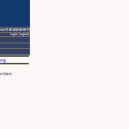
ime 07.08.2026 00:09:17
Login
Logout
artien: