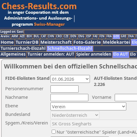
Logged on: Gast
Arabic
ARM
AZE
BIH
BUL
CAT
CHN
CRO
CZE
DEN
ENG
ESP
FAI
FIN
FRA
GER
GRE
INA
I
Home
TurnierDB
Meisterschaft
Foto-Galerie
Meldekartei
El
Turnierschach-Elozahl
Schnellschach-Elozahl
Allgemeines
Turnier anmelden: AUT
Spieler anmelden
Elo AUT
Elo
Willkommen bei den offiziellen Schnellscha
FIDE-Elolisten Stand
AUT-Elolisten Stand
2.226
Personennummer
Nachname
Vorname
Ebene
Bundesland
Spgem./Kreis/Verein
Nur "österreichische" Spieler (Land=A