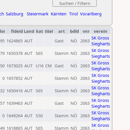
ch
Salzburg
Steiermark
Kärnten
Tirol
Vorarlberg
loi
fideid
Land
kat
titel
art
bdld
vnr
verein
SK Gross
95
1624865
AUT
Gast
NÖ
2063
Siegharts
SK Gross
79
1650378
AUT
S65
Stamm
NÖ
2063
Siegharts
SK Gross
50
1673025
AUT
U16
CM
Gast
NÖ
2063
Siegharts
SK Gross
0
1657852
AUT
Stamm
NÖ
2063
Siegharts
SK Gross
32
1650416
AUT
S65
Stamm
NÖ
2063
Siegharts
SK Gross
57
1639463
AUT
Gast
NÖ
2063
Siegharts
SK Gross
0
1649264
AUT
S50
Stamm
NÖ
2063
Siegharts
SK Gross
49
1618865
AUT
S65
Stamm
NÖ
2063