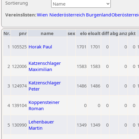
Sortierung
Vereinslisten:
Wien
Niederösterreich
Burgenland
Oberösterrei
Nr.
pnr
name
sex
elo
eloalt
diff
abg
anz
pkt
1
105525
Horak Paul
1701
1701
0
0
0
Katzenschlager
2
122006
1583
1583
0
0
0
Maximilian
Katzenschlager
3
124974
1486
1486
0
0
0
Peter
Koppensteiner
4
139104
0
0
0
0
0
Roman
Lehenbauer
5
130990
1349
1349
0
0
0
Martin