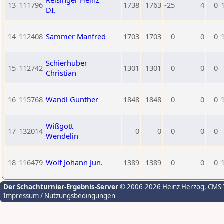
Reisinger Heinz
13
111796
1738
1763
-25
4
0
DI.
14
112408
Sammer Manfred
1703
1703
0
0
0
Schierhuber
15
112742
1301
1301
0
0
0
Christian
16
115768
Wandl Günther
1848
1848
0
0
0
Wißgott
17
132014
0
0
0
0
0
Wendelin
18
116479
Wolf Johann Jun.
1389
1389
0
0
0
Der Schachturnier-Ergebnis-Server
© 2006-2026 Heinz Herzog
, CMS
Impressum / Nutzungsbedingungen