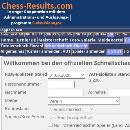
Logged on: Gast
Arabic
ARM
AZE
BIH
BUL
CAT
CHN
CRO
CZE
DEN
ENG
ESP
FAI
FIN
FRA
GER
GRE
INA
I
Home
TurnierDB
Meisterschaft
Foto-Galerie
Meldekartei
El
Turnierschach-Elozahl
Schnellschach-Elozahl
Allgemeines
Turnier anmelden: AUT
Spieler anmelden
Elo AUT
Elo
Willkommen bei den offiziellen Schnellscha
FIDE-Elolisten Stand
AUT-Elolisten Stand
2.226
Personennummer
Nachname
Vorname
Ebene
Bundesland
Spgem./Kreis/Verein
Nur "österreichische" Spieler (Land=A