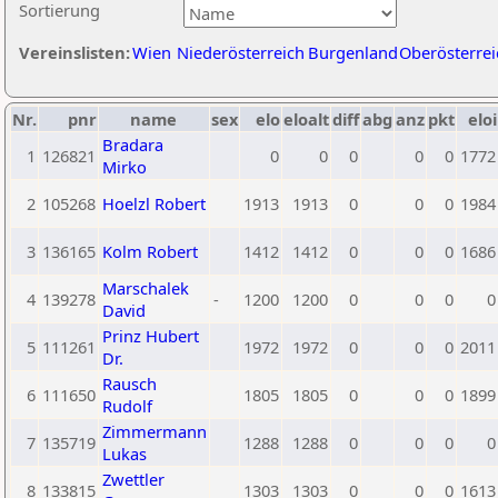
Sortierung
Vereinslisten:
Wien
Niederösterreich
Burgenland
Oberösterrei
Nr.
pnr
name
sex
elo
eloalt
diff
abg
anz
pkt
eloi
Bradara
1
126821
0
0
0
0
0
1772
Mirko
2
105268
Hoelzl Robert
1913
1913
0
0
0
1984
3
136165
Kolm Robert
1412
1412
0
0
0
1686
Marschalek
4
139278
-
1200
1200
0
0
0
0
David
Prinz Hubert
5
111261
1972
1972
0
0
0
2011
Dr.
Rausch
6
111650
1805
1805
0
0
0
1899
Rudolf
Zimmermann
7
135719
1288
1288
0
0
0
0
Lukas
Zwettler
8
133815
1303
1303
0
0
0
1613