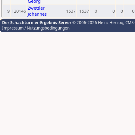
Georg
Zwettler
9
120146
1537
1537
0
0
0
0
Johannes
Der Schachturnier-Ergebnis-Server
© 2006-2026 Heinz Herzog
, CMS
Impressum / Nutzungsbedingungen