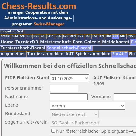
Logged on: Gast
Arabic
ARM
AZE
BIH
BUL
CAT
CHN
CRO
CZE
DEN
ENG
ESP
FAI
FIN
FRA
GER
GRE
INA
I
Home
TurnierDB
Meisterschaft
Foto-Galerie
Meldekartei
El
Turnierschach-Elozahl
Schnellschach-Elozahl
Allgemeines
Turnier anmelden: AUT
Spieler anmelden
Elo AUT
Elo
Willkommen bei den offiziellen Schnellscha
FIDE-Elolisten Stand
AUT-Elolisten Stand
2.303
Personennummer
Nachname
Vorname
Ebene
Bundesland
Spgem./Kreis/Verein
Nur "österreichische" Spieler (Land=A