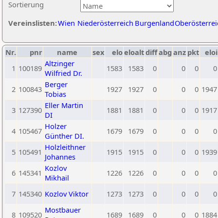
Sortierung
Vereinslisten:
Wien
Niederösterreich
Burgenland
Oberösterrei
Nr.
pnr
name
sex
elo
eloalt
diff
abg
anz
pkt
eloi
Altzinger
1
100189
1583
1583
0
0
0
0
Wilfried Dr.
Berger
2
100843
1927
1927
0
0
0
1947
Tobias
Eller Martin
3
127390
1881
1881
0
0
0
1917
DI
Holzer
4
105467
1679
1679
0
0
0
0
Günther DI.
Holzleithner
5
105491
1915
1915
0
0
0
1939
Johannes
Kozlov
6
145341
1226
1226
0
0
0
0
Mikhail
7
145340
Kozlov Viktor
1273
1273
0
0
0
0
Mostbauer
8
109520
1689
1689
0
0
0
1884