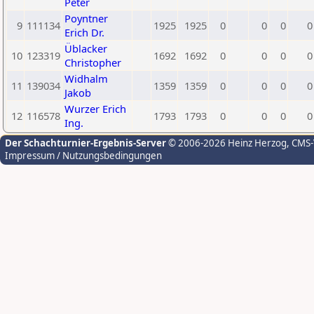
Peter
Poyntner
9
111134
1925
1925
0
0
0
0
Erich Dr.
Üblacker
10
123319
1692
1692
0
0
0
0
Christopher
Widhalm
11
139034
1359
1359
0
0
0
0
Jakob
Wurzer Erich
12
116578
1793
1793
0
0
0
0
Ing.
Der Schachturnier-Ergebnis-Server
© 2006-2026 Heinz Herzog
, CMS
Impressum / Nutzungsbedingungen