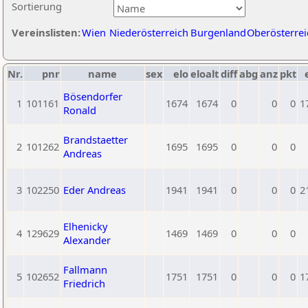
Sortierung
Vereinslisten:
Wien
Niederösterreich
Burgenland
Oberösterrei
Nr.
pnr
name
sex
elo
eloalt
diff
abg
anz
pkt
Bösendorfer
1
101161
1674
1674
0
0
0
1
Ronald
Brandstaetter
2
101262
1695
1695
0
0
0
Andreas
3
102250
Eder Andreas
1941
1941
0
0
0
2
Elhenicky
4
129629
1469
1469
0
0
0
Alexander
Fallmann
5
102652
1751
1751
0
0
0
1
Friedrich