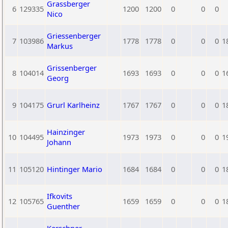
Grassberger
6
129335
1200
1200
0
0
0
Nico
Griessenberger
7
103986
1778
1778
0
0
0
1
Markus
Grissenberger
8
104014
1693
1693
0
0
0
1
Georg
9
104175
Grurl Karlheinz
1767
1767
0
0
0
1
Hainzinger
10
104495
1973
1973
0
0
0
1
Johann
11
105120
Hintinger Mario
1684
1684
0
0
0
1
Ifkovits
12
105765
1659
1659
0
0
0
1
Guenther