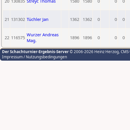
20
130835
Streyc Thomas
1580
1580
0
0
0
21
131302
Tüchler Jan
1362
1362
0
0
0
Wurzer Andreas
22
116575
1896
1896
0
0
0
Mag.
Der Schachturnier-Ergebnis-Server
© 2006-2026 Heinz Herzog
, CMS
Impressum / Nutzungsbedingungen