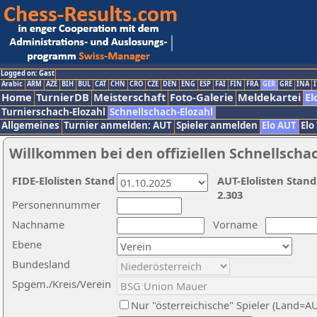
Logged on: Gast
Arabic
ARM
AZE
BIH
BUL
CAT
CHN
CRO
CZE
DEN
ENG
ESP
FAI
FIN
FRA
GER
GRE
INA
I
Home
TurnierDB
Meisterschaft
Foto-Galerie
Meldekartei
El
Turnierschach-Elozahl
Schnellschach-Elozahl
Allgemeines
Turnier anmelden: AUT
Spieler anmelden
Elo AUT
Elo
Willkommen bei den offiziellen Schnellscha
FIDE-Elolisten Stand
AUT-Elolisten Stand
2.303
Personennummer
Nachname
Vorname
Ebene
Bundesland
Spgem./Kreis/Verein
Nur "österreichische" Spieler (Land=A