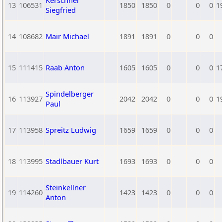
Kerschner
13
106531
1850
1850
0
0
0
1
Siegfried
14
108682
Mair Michael
1891
1891
0
0
0
15
111415
Raab Anton
1605
1605
0
0
0
1
Spindelberger
16
113927
2042
2042
0
0
0
1
Paul
17
113958
Spreitz Ludwig
1659
1659
0
0
0
18
113995
Stadlbauer Kurt
1693
1693
0
0
0
Steinkellner
19
114260
1423
1423
0
0
0
Anton