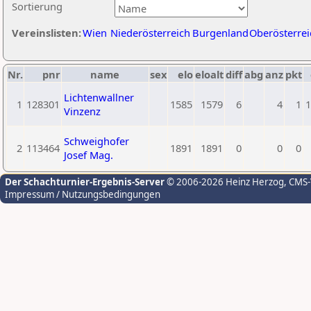
Sortierung
Vereinslisten:
Wien
Niederösterreich
Burgenland
Oberösterrei
Nr.
pnr
name
sex
elo
eloalt
diff
abg
anz
pkt
Lichtenwallner
1
128301
1585
1579
6
4
1
1
Vinzenz
Schweighofer
2
113464
1891
1891
0
0
0
Josef Mag.
Der Schachturnier-Ergebnis-Server
© 2006-2026 Heinz Herzog
, CMS
Impressum / Nutzungsbedingungen