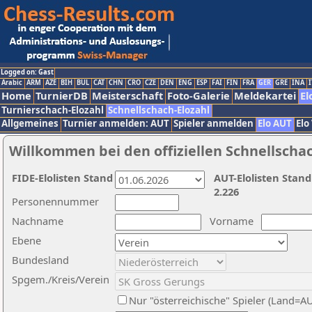
Logged on: Gast
Arabic
ARM
AZE
BIH
BUL
CAT
CHN
CRO
CZE
DEN
ENG
ESP
FAI
FIN
FRA
GER
GRE
INA
I
Home
TurnierDB
Meisterschaft
Foto-Galerie
Meldekartei
El
Turnierschach-Elozahl
Schnellschach-Elozahl
Allgemeines
Turnier anmelden: AUT
Spieler anmelden
Elo AUT
Elo
Willkommen bei den offiziellen Schnellscha
FIDE-Elolisten Stand
AUT-Elolisten Stand
2.226
Personennummer
Nachname
Vorname
Ebene
Bundesland
Spgem./Kreis/Verein
Nur "österreichische" Spieler (Land=A