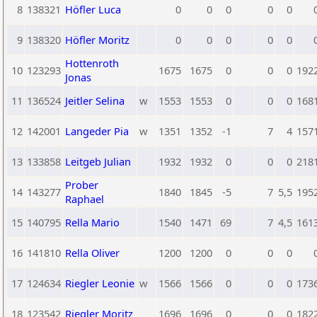
8
138321
Höfler Luca
0
0
0
0
0
9
138320
Höfler Moritz
0
0
0
0
0
Hottenroth
10
123293
1675
1675
0
0
0
192
Jonas
11
136524
Jeitler Selina
w
1553
1553
0
0
0
168
12
142001
Langeder Pia
w
1351
1352
-1
7
4
157
13
133858
Leitgeb Julian
1932
1932
0
0
0
218
Prober
14
143277
1840
1845
-5
7
5,5
195
Raphael
15
140795
Rella Mario
1540
1471
69
7
4,5
161
16
141810
Rella Oliver
1200
1200
0
0
0
17
124634
Riegler Leonie
w
1566
1566
0
0
0
173
18
123542
Riegler Moritz
1696
1696
0
0
0
182