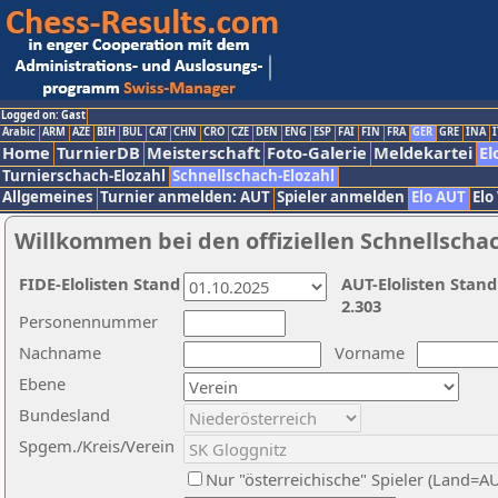
Logged on: Gast
Arabic
ARM
AZE
BIH
BUL
CAT
CHN
CRO
CZE
DEN
ENG
ESP
FAI
FIN
FRA
GER
GRE
INA
I
Home
TurnierDB
Meisterschaft
Foto-Galerie
Meldekartei
El
Turnierschach-Elozahl
Schnellschach-Elozahl
Allgemeines
Turnier anmelden: AUT
Spieler anmelden
Elo AUT
Elo
Willkommen bei den offiziellen Schnellscha
FIDE-Elolisten Stand
AUT-Elolisten Stand
2.303
Personennummer
Nachname
Vorname
Ebene
Bundesland
Spgem./Kreis/Verein
Nur "österreichische" Spieler (Land=A