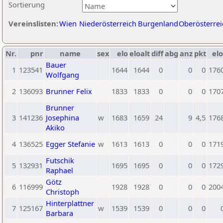
Sortierung
Vereinslisten:
Wien
Niederösterreich
Burgenland
Oberösterrei
Nr.
pnr
name
sex
elo
eloalt
diff
abg
anz
pkt
elo
Bauer
1
123541
1644
1644
0
0
0
176
Wolfgang
2
136093
Brunner Felix
1833
1833
0
0
0
170
Brunner
3
141236
Josephina
w
1683
1659
24
9
4,5
176
Akiko
4
136525
Egger Stefanie
w
1613
1613
0
0
0
171
Futschik
5
132931
1695
1695
0
0
0
172
Raphael
Götz
6
116999
1928
1928
0
0
0
200
Christoph
Hinterplattner
7
125167
w
1539
1539
0
0
0
Barbara