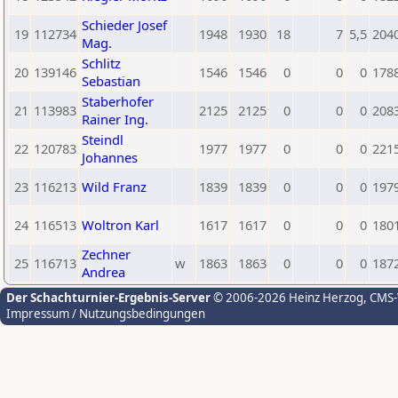
Schieder Josef
19
112734
1948
1930
18
7
5,5
204
Mag.
Schlitz
20
139146
1546
1546
0
0
0
178
Sebastian
Staberhofer
21
113983
2125
2125
0
0
0
208
Rainer Ing.
Steindl
22
120783
1977
1977
0
0
0
221
Johannes
23
116213
Wild Franz
1839
1839
0
0
0
197
24
116513
Woltron Karl
1617
1617
0
0
0
180
Zechner
25
116713
w
1863
1863
0
0
0
187
Andrea
Der Schachturnier-Ergebnis-Server
© 2006-2026 Heinz Herzog
, CMS
Impressum / Nutzungsbedingungen