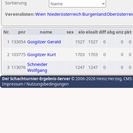
Sortierung
Vereinslisten:
Wien
Niederösterreich
Burgenland
Oberösterrei
Nr.
pnr
name
sex
elo
eloalt
diff
abg
anz
pkt
1
133054
Goigitzer Gerald
1527
1527
0
0
0
2
103775
Goigitzer Kurt
1703
1703
0
0
0
Schneider
3
113076
1247
1247
0
0
0
Wolfgang
Der Schachturnier-Ergebnis-Server
© 2006-2026 Heinz Herzog
, CMS
Impressum / Nutzungsbedingungen