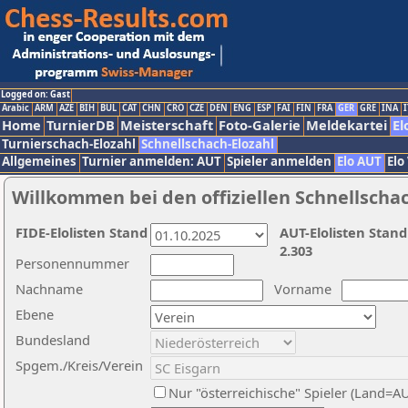
Logged on: Gast
Arabic
ARM
AZE
BIH
BUL
CAT
CHN
CRO
CZE
DEN
ENG
ESP
FAI
FIN
FRA
GER
GRE
INA
I
Home
TurnierDB
Meisterschaft
Foto-Galerie
Meldekartei
El
Turnierschach-Elozahl
Schnellschach-Elozahl
Allgemeines
Turnier anmelden: AUT
Spieler anmelden
Elo AUT
Elo
Willkommen bei den offiziellen Schnellscha
FIDE-Elolisten Stand
AUT-Elolisten Stand
2.303
Personennummer
Nachname
Vorname
Ebene
Bundesland
Spgem./Kreis/Verein
Nur "österreichische" Spieler (Land=A