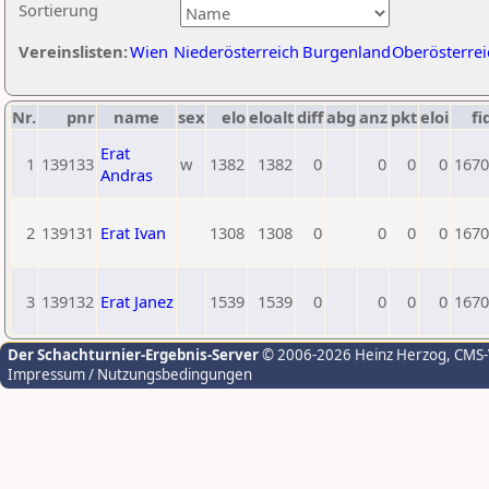
Sortierung
Vereinslisten:
Wien
Niederösterreich
Burgenland
Oberösterrei
Nr.
pnr
name
sex
elo
eloalt
diff
abg
anz
pkt
eloi
fi
Erat
1
139133
w
1382
1382
0
0
0
0
1670
Andras
2
139131
Erat Ivan
1308
1308
0
0
0
0
1670
3
139132
Erat Janez
1539
1539
0
0
0
0
1670
Der Schachturnier-Ergebnis-Server
© 2006-2026 Heinz Herzog
, CMS
Impressum / Nutzungsbedingungen