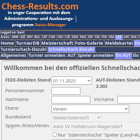
Logged on: Gast
Arabic
ARM
AZE
BIH
BUL
CAT
CHN
CRO
CZE
DEN
ENG
ESP
FAI
FIN
FRA
GER
GRE
INA
I
Home
TurnierDB
Meisterschaft
Foto-Galerie
Meldekartei
El
Turnierschach-Elozahl
Schnellschach-Elozahl
Allgemeines
Turnier anmelden: AUT
Spieler anmelden
Elo AUT
Elo
Willkommen bei den offiziellen Schnellscha
FIDE-Elolisten Stand
AUT-Elolisten Stand
2.303
Personennummer
Nachname
Vorname
Ebene
Bundesland
Spgem./Kreis/Verein
Nur "österreichische" Spieler (Land=A